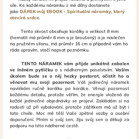
síle. Ke každému náramku z mé dílny dostanete
jako
DÁREK můj EBOOK - Spirituální náramky, který
otevírá srdce.
Tento skvost obsahuje korálky o velikost 8 mm
(hematit má průměr 6 mm a je broušený) a je navlečen
na pružném silonu, má průměr 16 cm a případně vám ho
ráda upravím, stačí napsat poznámku.
TENTO NÁRAMEK vám přijde unikátně zabalen
ve lněném pytlíčku
a s nádherným poselstvím.
Vaším
úkolem bude se o něj hezky postarat, očistit ho a
věnovat mu svoji pozornost.
Váš jedinečný náramek
navlékám ručně korálku po korálce. Věnuji pozornost
každému detailu, protože věřím, že energie vložená do
každé jedinečné objednávky se projeví. Zakládám si na
radosti už při vybalování, protože zážitkem má už být i
tato chvíle. Moc mě těší Vaše zpětné vazby a osobní
doporučení. Plním si svůj sen, žiju svůj sen a děkuji za
podporu na této nádherné cestě.