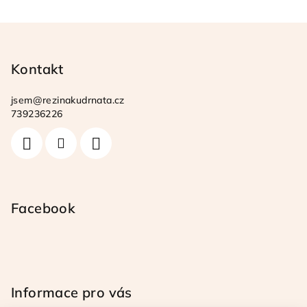
Z
á
p
Kontakt
a
jsem
@
rezinakudrnata.cz
t
739236226
í
Facebook
Informace pro vás