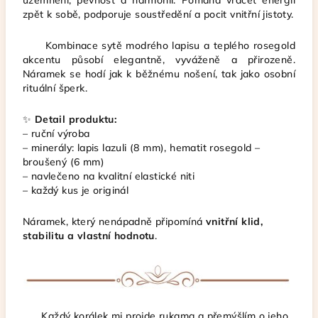
uzemnění, pevnost a harmonii. Pomáhá vracet energii
zpět k sobě, podporuje soustředění a pocit vnitřní jistoty.
Kombinace sytě modrého lapisu a teplého rosegold
akcentu působí elegantně, vyváženě a přirozeně.
Náramek se hodí jak k běžnému nošení, tak jako osobní
rituální šperk.
✨
Detail produktu:
– ruční výroba
– minerály: lapis lazuli (8 mm), hematit rosegold –
broušený (6 mm)
– navlečeno na kvalitní elastické niti
– každý kus je originál
Náramek, který nenápadně připomíná
vnitřní klid,
stabilitu a vlastní hodnotu
.
Každý korálek mi projde rukama a přemýšlím o jeho