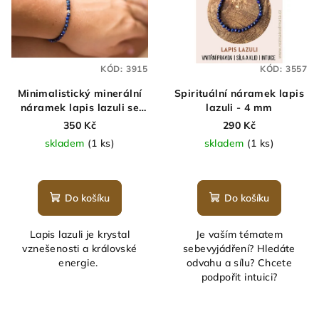
KÓD:
3915
KÓD:
3557
Minimalistický minerální
Spirituální náramek lapis
náramek lapis lazuli se
lazuli - 4 mm
stříbrným korálkem - 4
350 Kč
290 Kč
mm
skladem
(1 ks)
skladem
(1 ks)
Průměrné
hodnocení
produktu
Do košíku
Do košíku
je
5,0
Lapis lazuli je krystal
Je vaším tématem
z
vznešenosti a královské
sebevyjádření? Hledáte
5
energie.
odvahu a sílu? Chcete
hvězdiček.
podpořit intuici?