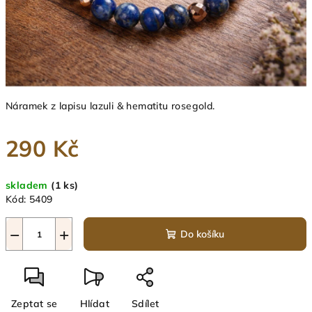
Náramek z lapisu lazuli & hematitu rosegold.
290 Kč
Měrná
skladem
(1 ks)
cena:
Kód:
5409
−
+
Do košíku
Zeptat se
Hlídat
Sdílet