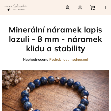
Přejít
na
obsah
Nákupn
Hledat
Přihlášení
Minerální náramek lapis
košík
lazuli - 8 mm - náramek
klidu a stability
Průměrné
Neohodnoceno
Podrobnosti hodnocení
hodnocení
produktu
je
0,0
z
5
hvězdiček.