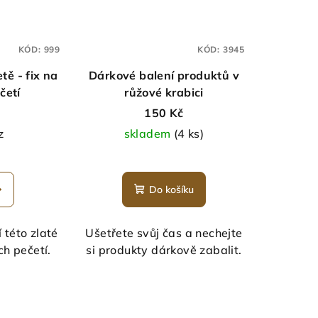
KÓD:
999
KÓD:
3945
tě - fix na
Dárkové balení produktů v
četí
růžové krabici
150 Kč
z
skladem
(4 ks)
Do košíku
této zlaté
Ušetřete svůj čas a nechejte
ch pečetí.
si produkty dárkově zabalit.