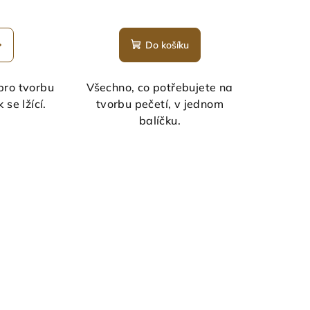
měrné
nocení
Do košíku
duktu
pro tvorbu
Všechno, co potřebujete na
 se lžící.
tvorbu pečetí, v jednom
balíčku.
zdiček.