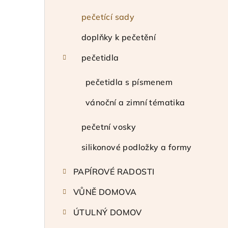
t
r
pečetící sady
a
doplňky k pečetění
n
pečetidla
n
pečetidla s písmenem
í
vánoční a zimní tématika
p
pečetní vosky
a
silikonové podložky a formy
n
e
PAPÍROVÉ RADOSTI
l
VŮNĚ DOMOVA
ÚTULNÝ DOMOV