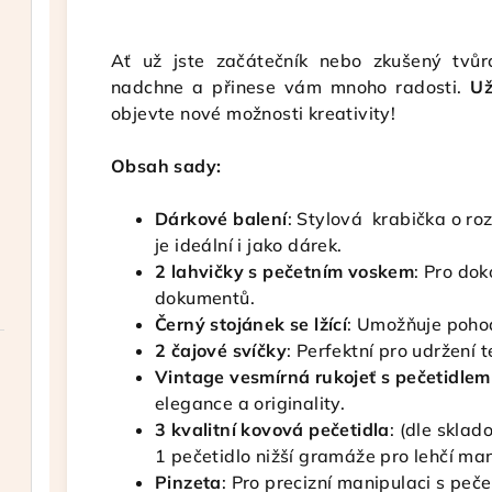
Ať už jste začátečník nebo zkušený tvůr
nadchne a přinese vám mnoho radosti.
Už
objevte nové možnosti kreativity!
Obsah sady:
Dárkové balení
: Stylová krabička o r
je ideální i jako dárek.
2 lahvičky s pečetním voskem
: Pro do
dokumentů.
Černý stojánek se lžící
: Umožňuje poho
2 čajové svíčky
: Perfektní pro udržení 
Vintage vesmírná rukojeť s pečetidlem
elegance a originality.
3 kvalitní kovová pečetidla
: (dle sklad
1 pečetidlo nižší gramáže pro lehčí man
Pinzeta
: Pro precizní manipulaci s peč