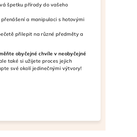
ává špetku přírody do vašeho
 přenášení a manipulaci s hotovými
pečetě přilepit na různé předměty a
oměňte obyčejné chvíle v neobyčejné
le také si užijete proces jejich
pte své okolí jedinečnými výtvory!