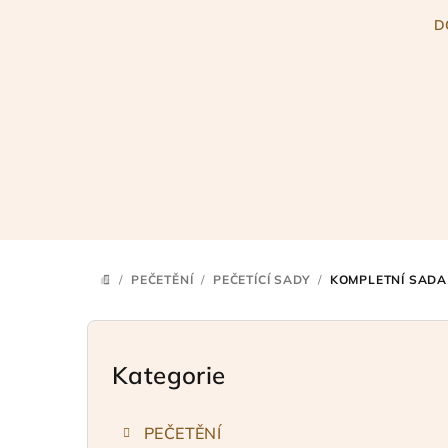
Přejít
D
na
obsah
/
PEČETĚNÍ
/
PEČETÍCÍ SADY
/
KOMPLETNÍ SADA 
DOMŮ
P
o
Kategorie
Přeskočit
kategorie
s
PEČETĚNÍ