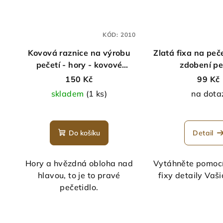
KÓD:
2010
Kovová raznice na výrobu
Zlatá fixa na peče
pečetí - hory - kovové
zdobení pe
pečetidlo
150 Kč
99 Kč
skladem
(1 ks)
na dota
Do košíku
Detail
Hory a hvězdná obloha nad
Vytáhněte pomocí 
hlavou, to je to pravé
fixy detaily Vaši
pečetidlo.