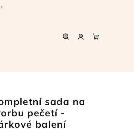
Hledat
Přihlášení
Nákupní
košík
ompletní sada na
vorbu pečetí -
árkové balení