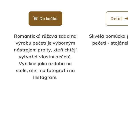
Průměrné
Prů
hodnocení
hod
Do košíku
Detail
produktu
pro
je
je
5,0
5,0
Romantická růžová sada na
Skvělá pomůcka 
z
z
výrobu pečetí je výborným
pečetí - stojánek
5
5
nástrojem pro ty, kteří chtějí
hvězdiček.
hvě
vytvářet vlastní pečetě.
Vynikne jako ozdoba na
stole, ale i na fotografii na
Instagram.