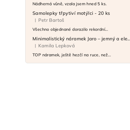
Nádherná vůně, vzala jsem hned 5 ks.
Samolepky třpytiví motýlci - 20 ks
Petr Bartoš
|
Hodnocení produktu je 5 z 5 hvězdiček.
Všechno objednané dorazilo rekordní...
Minimalistický náramek Jaro – jemný 
Kamila Lepková
|
Hodnocení produktu je 5 z 5 hvězdiček.
TOP náramek, ještě hezčí na ruce, než...