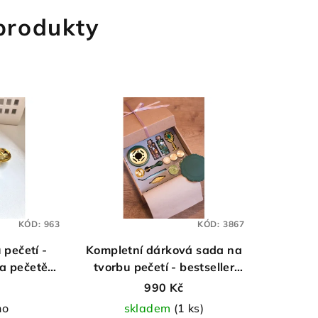
 produkty
KÓD:
963
KÓD:
3867
 pečetí -
Kompletní dárková sada na
na pečetění
tvorbu pečetí - bestseller
)
pro začátečníky
990 Kč
no
skladem
(1 ks)