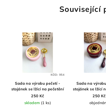
Související
KÓD:
954
Sada na výrobu pečetí -
Sada na výrobu
stojánek se lžící na pečetění
stojánek se lžící 
(hnědý
250 Kč
250 Kč
skladem
(1 ks)
objedná