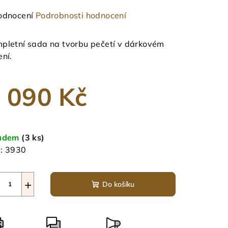
měrné
odnocení
Podrobnosti hodnocení
nocení
duktu
pletní sada na tvorbu pečetí v dárkovém
ení.
 090 Kč
zdiček.
ná
a:
ladem
(3 ks)
:
3930
+
Do košíku