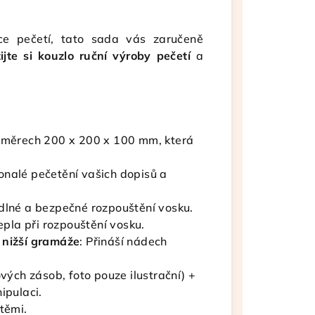
ce pečetí, tato sada vás zaručeně
ijte si kouzlo ruční výroby pečetí
a
ozměrech 200 x 200 x 100 mm, která
konalé pečetění vašich dopisů a
dlné a bezpečné rozpouštění vosku.
tepla při rozpouštění vosku.
 nižší gramáže
: Přináší nádech
ových zásob, foto pouze ilustrační) +
ipulaci.
etěmi.