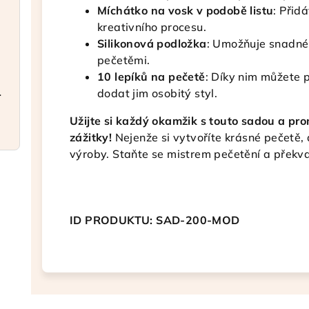
Míchátko na vosk v podobě listu
: Přid
kreativního procesu.
Silikonová podložka
: Umožňuje snadné
pečetěmi.
10 lepíků na pečetě
: Díky nim můžete 
a elegantní
dodat jim osobitý styl.
Užijte si každý okamžik s touto sadou a pr
zážitky!
Nejenže si vytvoříte krásné pečetě, a
výroby. Staňte se mistrem pečetění a překva
ID PRODUKTU: SAD-200-MOD