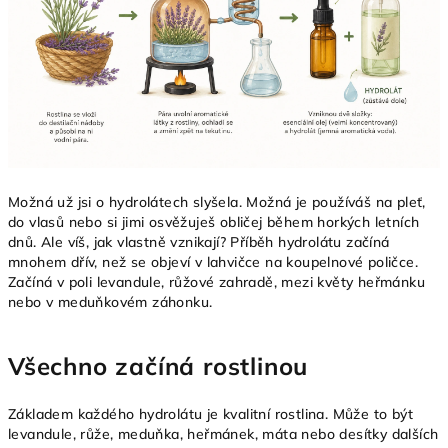
Možná už jsi o hydrolátech slyšela. Možná je používáš na pleť,
do vlasů nebo si jimi osvěžuješ obličej během horkých letních
dnů. Ale víš, jak vlastně vznikají? Příběh hydrolátu začíná
mnohem dřív, než se objeví v lahvičce na koupelnové poličce.
Začíná v poli levandule, růžové zahradě, mezi květy heřmánku
nebo v meduňkovém záhonku.
Všechno začíná rostlinou
Základem každého hydrolátu je kvalitní rostlina. Může to být
levandule, růže, meduňka, heřmánek, máta nebo desítky dalších