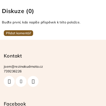
Diskuze (0)
Buďte první, kdo napíše příspěvek k této položce.
Přidat komentář
Z
á
p
Kontakt
a
jsem
@
rezinakudrnata.cz
t
739236226
í
Facebook