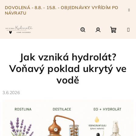
Přejít
DOVOLENÁ - 8.8. - 15.8. - OBJEDNÁVKY VYŘÍDÍM PO
na
NÁVRATU
obsah
Nákupn
Hledat
Přihlášení
Jak vzniká hydrolát?
košík
Voňavý poklad ukrytý ve
vodě
3.6.2026