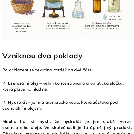
Vzniknou dva poklady
Po ochlazení se tekutina rozdělí na dvě části:
💧
Esenciální olej
– velmi koncentrovaná aromatická složka,
která plave na hladině.
💧
Hydrolát
– jemná aromatická voda, která zůstává pod
esenciálním olejem.
Mnoho lidí si myslí, že hydrolát je jen slabší verze
esenciálního oleje. Ve skutečnosti je to úplně jiný produkt.
Obsahuje vodorozpustné látky rostliny a malé množství