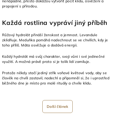
nenápadné, přesto dokážou vytvořit pocit klidu, osvěžení a
propojení s přírodou.
Každá rostlina vypráví jiný příběh
Růžový hydrolát přináší ženskost a jemnost. Levandule
zklidňuje. Meduňka pomáhá nadechnout se ve chvílích, kdy je
toho příliš. Máta osvěžuje a dodává energii.
Každý hydrolát má svůj charakter, svoji vůni i své jedinečné
využití. A možná právě proto si je tolik lidí zamiluje.
Protože někdy stačí jediný střik voňavé květové vody, aby se
člověk na chvíli zastavil, nadechl a připomněl si, že i uprostřed
běžného dne je místo pro malé rituály a chvíle klidu.
Další článek