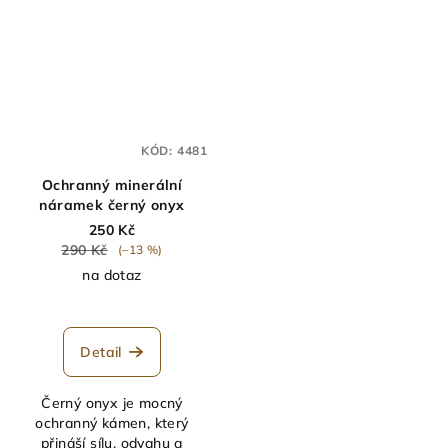
KÓD:
4481
Ochranný minerální
náramek černý onyx
250 Kč
290 Kč
(–13 %)
na dotaz
Detail
Černý onyx je mocný
ochranný kámen, který
přináší sílu, odvahu a