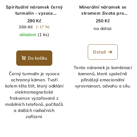
Spirituální náramek černý
Minerální náramek se
turmalín - vysoce
stromem života pro
ochranný kámen
odvahu, sílu a vyrovnanost
290 Kč
250 Kč
350 Kč
(–17 %)
na dotaz
skladem
(1 ks)
Detail
Do košíku
Tento náramek je kombinací
Černý turmalín je vysoce
kamenů, které společně
ochranný kámen. Tvoří
přinášejí emocionální
kolem těla štít, který odklání
vyrovnanost, odvahu a sílu.
elektromagnetické
frekvence vyzařované z
mobilních telefonů, počítačů
a dalších radiačních
zařízení.