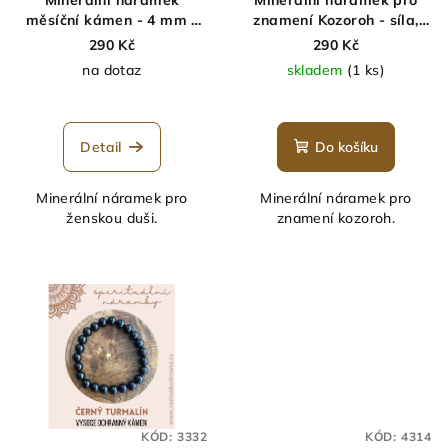
Minerální náramek
Minerální náramek pro
o
měsíční kámen - 4 mm -
znamení Kozoroh - síla,
d
kámen nových začátků
stabilita, klid
290 Kč
290 Kč
u
na dotaz
skladem
(1 ks)
k
Průměrné
t
hodnocení
ů
produktu
Detail
Do košíku
je
5,0
Minerální náramek pro
Minerální náramek pro
z
ženskou duši.
znamení kozoroh.
5
hvězdiček.
KÓD:
3332
KÓD:
4314