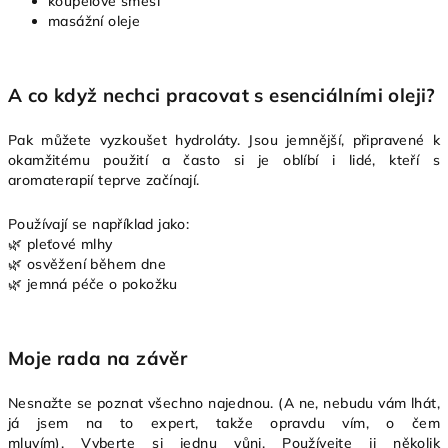
koupelové směsi
masážní oleje
A co když nechci pracovat s esenciálními oleji?
Pak můžete vyzkoušet hydroláty.
Jsou jemnější, připravené k
okamžitému použití a často si je oblíbí i lidé, kteří s
aromaterapií teprve začínají.
Používají se například jako:
🌿 pleťové mlhy
🌿 osvěžení během dne
🌿 jemná péče o pokožku
Moje rada na závěr
Nesnažte se poznat všechno najednou. (A ne, nebudu vám lhát,
já jsem na to expert, takže opravdu vím, o čem
mluvím).
Vyberte si jednu vůni.
Používejte ji několik