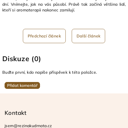
dní.
Vnímejte, jak na vás působí.
Právě tak začíná většina lidí,
kteří si aromaterapii nakonec zamilují.
Předchozí článek
Další článek
Diskuze (0)
Buďte první, kdo napíše příspěvek k této položce.
Přidat komentář
Z
á
p
Kontakt
a
jsem
@
rezinakudrnata.cz