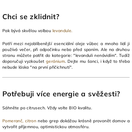
Chci se zklidnit?
Pak bývá skvělou volbou
levandule.
Patří mezi nejoblíbenější esenciální oleje vůbec a mnoho lidí ji
používá večer, při odpočinku nebo před spaním. Ale na druhou
stranu můžete patřit do kategorie: "levanduli nenávidím". Tudíž
doporučuji vyzkoušet
geránium
. Dejte mu šanci, i když to třeba
nebude láska "na první přičichnutí".
Potřebuji více energie a svěžesti?
Sáhněte po citrusech. Vždy volte BIO kvalitu.
Pomeranč,
citron
nebo grep dokážou krásně provonět domov a
vytvořit příjemnou, optimistickou atmosféru.