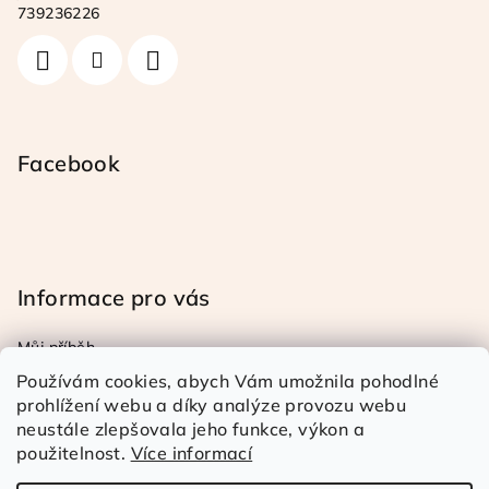
t
739236226
í
Facebook
Informace pro vás
Můj příběh
Obchodní a reklamační podmínky
Používám cookies, abych Vám umožnila pohodlné
Podmínky ochrany osob. úd.
prohlížení webu a díky analýze provozu webu
neustále zlepšovala jeho funkce, výkon a
Doprava a platba
použitelnost.
Více informací
Kontakty