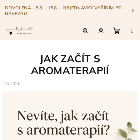
Přejít
DOVOLENÁ - 8.8. - 15.8. - OBJEDNÁVKY VYŘÍDÍM PO
na
NÁVRATU
obsah
Nákupn
Hledat
Přihlášení
JAK ZAČÍT S
košík
AROMATERAPIÍ
1.6.2026