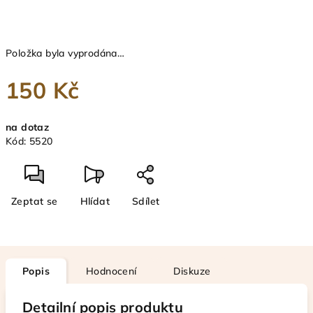
Položka byla vyprodána…
150 Kč
Měrná
na dotaz
cena:
Kód:
5520
Zeptat se
Hlídat
Sdílet
Popis
Hodnocení
Diskuze
Detailní popis produktu