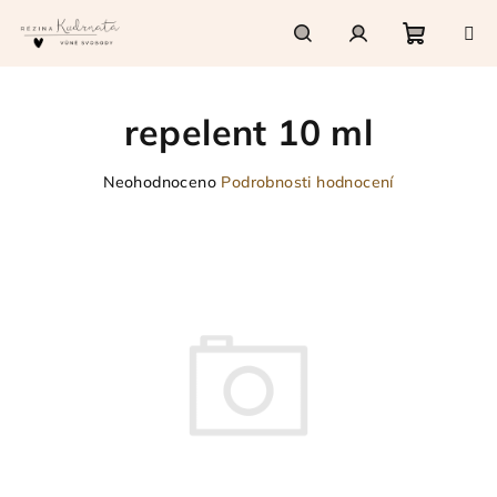
Přejít
na
obsah
Nákupn
Hledat
Přihlášení
repelent 10 ml
košík
Průměrné
Neohodnoceno
Podrobnosti hodnocení
hodnocení
produktu
je
0,0
z
5
hvězdiček.