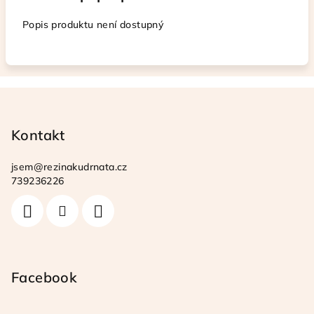
Popis produktu není dostupný
Z
á
p
Kontakt
a
jsem
@
rezinakudrnata.cz
t
739236226
í
Facebook