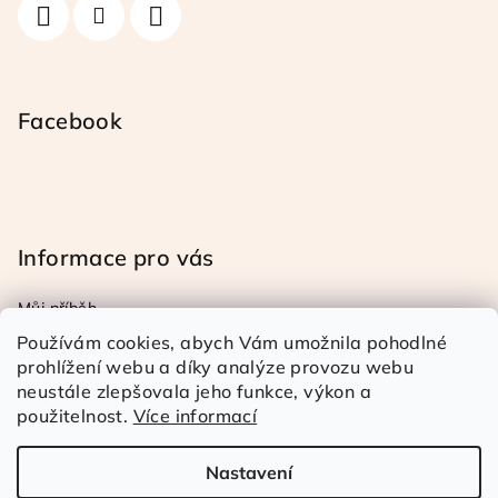
Facebook
Informace pro vás
Můj příběh
Obchodní a reklamační podmínky
Používám cookies, abych Vám umožnila pohodlné
Podmínky ochrany osob. úd.
prohlížení webu a díky analýze provozu webu
neustále zlepšovala jeho funkce, výkon a
Doprava a platba
použitelnost.
Více informací
Kontakty
Nastavení