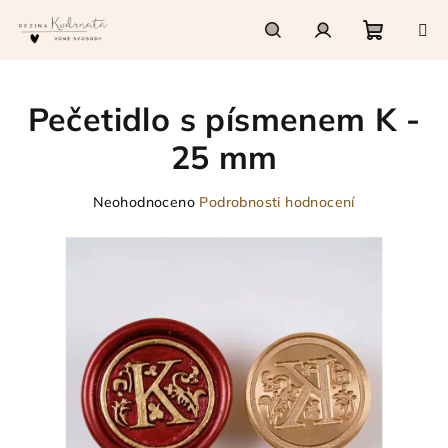
Přejít
na
obsah
Nákupn
Hledat
Přihlášení
Pečetidlo s písmenem K -
košík
25 mm
Průměrné
Neohodnoceno
Podrobnosti hodnocení
hodnocení
produktu
je
0,0
z
5
hvězdiček.