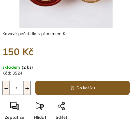
Kovové pečetidlo s písmenem K.
150 Kč
Měrná
skladem
(2 ks)
cena:
Kód:
3524
−
+
Do košíku
Zeptat se
Hlídat
Sdílet