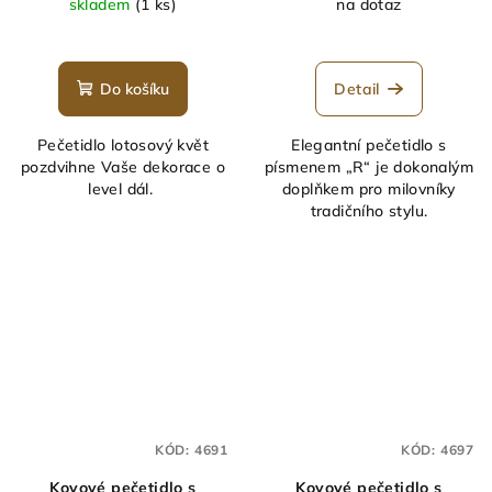
skladem
(1 ks)
na dotaz
Průměrné
hodnocení
produktu
Do košíku
Detail
je
5,0
Pečetidlo lotosový květ
Elegantní pečetidlo s
z
pozdvihne Vaše dekorace o
písmenem „R“ je dokonalým
5
level dál.
doplňkem pro milovníky
hvězdiček.
tradičního stylu.
KÓD:
4691
KÓD:
4697
Kovové pečetidlo s
Kovové pečetidlo s