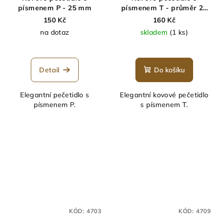
písmenem P - 25 mm
písmenem T - průměr 25
mm
150 Kč
160 Kč
na dotaz
skladem
(1 ks)
Detail
Do košíku
Elegantní pečetidlo s
Elegantní kovové pečetidlo
písmenem P.
s písmenem T.
KÓD:
4703
KÓD:
4709