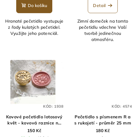
Do košíku
Detail
Hranaté pečetidlo vystupuje
Zimní domeček na tomto
z řady kulatých pečetidel.
pečetidlu vdechne Vaší
Využijte jeho potenciál.
tvorbě jedinečnou
atmosféru.
KÓD:
1938
KÓD:
4574
Kovové pečetidlo lotosový
Pečetidlo s písmenem R a
květ - kovová raznice na
s rukojetí - průměr 25 mm
tvorbu pečetí
150 Kč
180 Kč