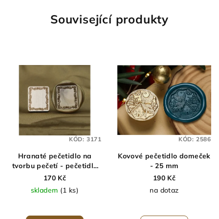
Související produkty
KÓD:
3171
KÓD:
2586
Hranaté pečetidlo na
Kovové pečetidlo domeček
tvorbu pečetí - pečetidlo
- 25 mm
rámeček
170 Kč
190 Kč
skladem
(1 ks)
na dotaz