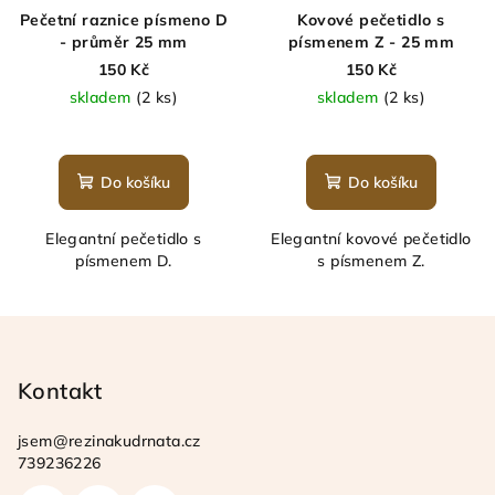
Pečetní raznice písmeno D
Kovové pečetidlo s
- průměr 25 mm
písmenem Z - 25 mm
150 Kč
150 Kč
skladem
(2 ks)
skladem
(2 ks)
Do košíku
Do košíku
Elegantní pečetidlo s
Elegantní kovové pečetidlo
písmenem D.
s písmenem Z.
Z
á
p
Kontakt
a
jsem
@
rezinakudrnata.cz
t
739236226
í