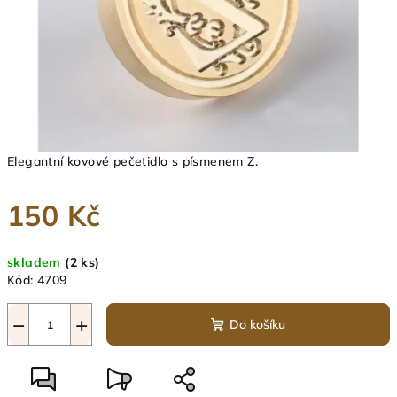
Elegantní kovové pečetidlo s písmenem Z.
150 Kč
Měrná
skladem
(2 ks)
cena:
Kód:
4709
−
+
Do košíku