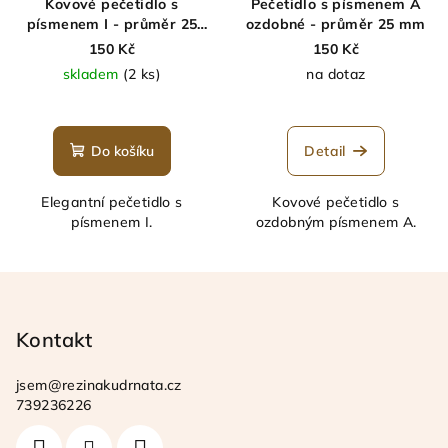
Kovové pečetidlo s
Pečetidlo s písmenem A
písmenem I - průměr 25
ozdobné - průměr 25 mm
mm
150 Kč
150 Kč
skladem
(2 ks)
na dotaz
Do košíku
Detail
Elegantní pečetidlo s
Kovové pečetidlo s
písmenem I.
ozdobným písmenem A.
Z
á
p
Kontakt
a
jsem
@
rezinakudrnata.cz
t
739236226
í