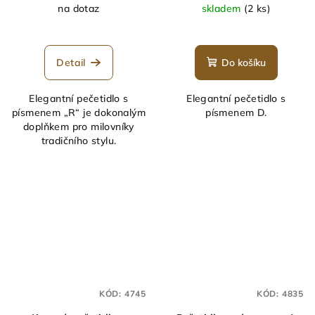
na dotaz
skladem
(2 ks)
Průměrné
hodnocení
produktu
Detail
Do košíku
je
5,0
Elegantní pečetidlo s
Elegantní pečetidlo s
z
písmenem „R“ je dokonalým
písmenem D.
5
doplňkem pro milovníky
hvězdiček.
tradičního stylu.
KÓD:
4745
KÓD:
4835