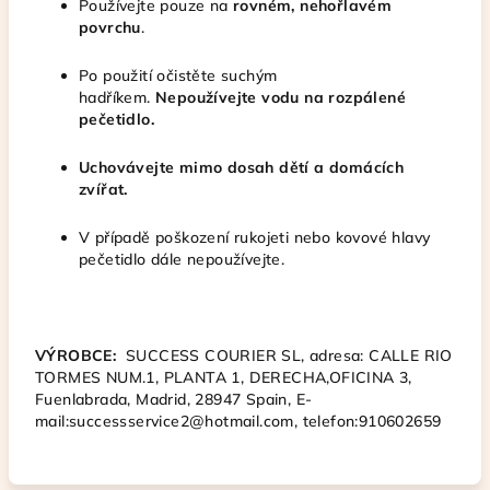
Používejte pouze na
rovném, nehořlavém
povrchu
.
Po použití očistěte suchým
hadříkem.
Nepoužívejte vodu na rozpálené
pečetidlo.
Uchovávejte mimo dosah dětí a domácích
zvířat.
V případě poškození rukojeti nebo kovové hlavy
pečetidlo dále nepoužívejte.
VÝROBCE:
SUCCESS COURIER SL, adresa: CALLE RIO
TORMES NUM.1, PLANTA 1, DERECHA,OFICINA 3,
Fuenlabrada, Madrid, 28947 Spain, E-
mail:successservice2@hotmail.com, telefon:910602659