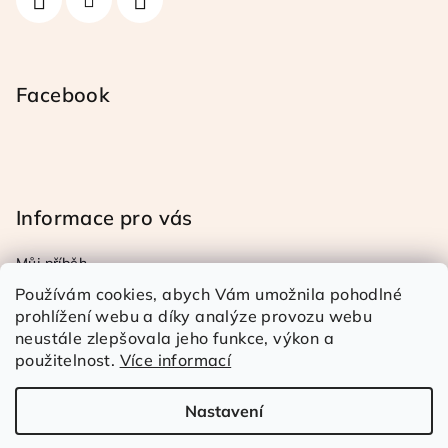
Facebook
Informace pro vás
Můj příběh
Obchodní a reklamační podmínky
Používám cookies, abych Vám umožnila pohodlné
Podmínky ochrany osob. úd.
prohlížení webu a díky analýze provozu webu
neustále zlepšovala jeho funkce, výkon a
Doprava a platba
použitelnost.
Více informací
Kontakty
Nastavení
Copyright 2026
Rézina Kudrnatá
. Všechna práva