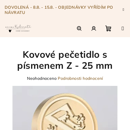
Přejít
DOVOLENÁ - 8.8. - 15.8. - OBJEDNÁVKY VYŘÍDÍM PO
na
NÁVRATU
obsah
Nákupn
Hledat
Přihlášení
Kovové pečetidlo s
košík
písmenem Z - 25 mm
Průměrné
Neohodnoceno
Podrobnosti hodnocení
hodnocení
produktu
je
0,0
z
5
hvězdiček.