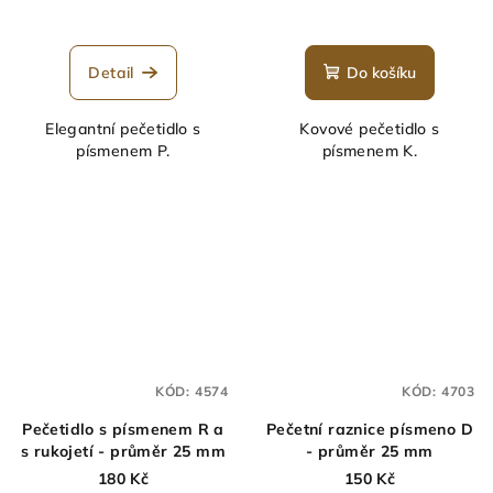
Detail
Do košíku
Elegantní pečetidlo s
Kovové pečetidlo s
písmenem P.
písmenem K.
KÓD:
4574
KÓD:
4703
Pečetidlo s písmenem R a
Pečetní raznice písmeno D
s rukojetí - průměr 25 mm
- průměr 25 mm
180 Kč
150 Kč