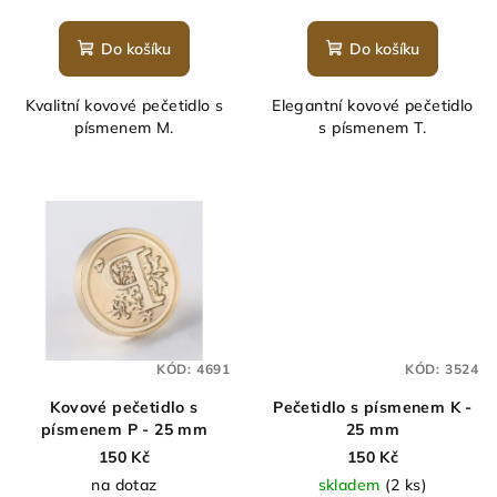
hodnocení
produktu
Do košíku
Do košíku
je
5,0
Kvalitní kovové pečetidlo s
Elegantní kovové pečetidlo
z
písmenem M.
s písmenem T.
5
hvězdiček.
KÓD:
4691
KÓD:
3524
Kovové pečetidlo s
Pečetidlo s písmenem K -
písmenem P - 25 mm
25 mm
150 Kč
150 Kč
na dotaz
skladem
(2 ks)