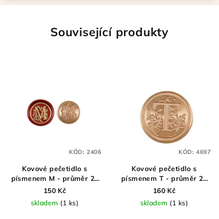
Související produkty
KÓD:
2406
KÓD:
4697
Kovové pečetidlo s
Kovové pečetidlo s
písmenem M - průměr 25
písmenem T - průměr 25
mm
mm
150 Kč
160 Kč
skladem
(1 ks)
skladem
(1 ks)
Průměrné