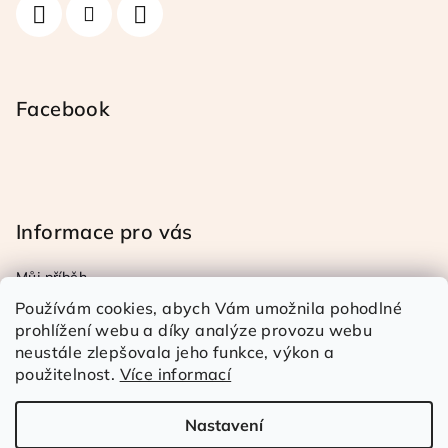
Facebook
Informace pro vás
Můj příběh
Obchodní a reklamační podmínky
Používám cookies, abych Vám umožnila pohodlné
Podmínky ochrany osob. úd.
prohlížení webu a díky analýze provozu webu
neustále zlepšovala jeho funkce, výkon a
Doprava a platba
použitelnost.
Více informací
Kontakty
Nastavení