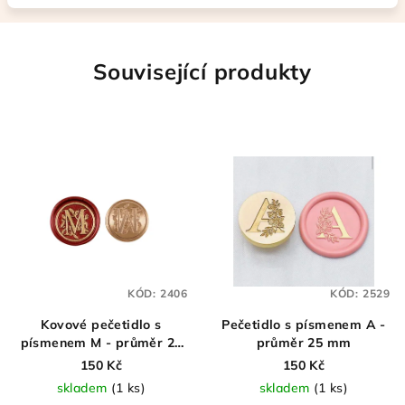
Související produkty
KÓD:
2406
KÓD:
2529
Kovové pečetidlo s
Pečetidlo s písmenem A -
písmenem M - průměr 25
průměr 25 mm
mm
150 Kč
150 Kč
skladem
(1 ks)
skladem
(1 ks)