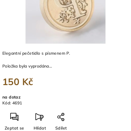
Elegantní pečetidlo s písmenem P.
Položka byla vyprodána…
150 Kč
Měrná
na dotaz
cena:
Kód:
4691
Zeptat se
Hlídat
Sdílet