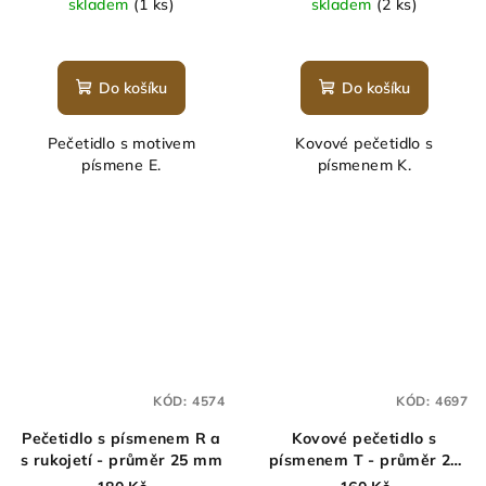
skladem
(1 ks)
skladem
(2 ks)
Do košíku
Do košíku
Pečetidlo s motivem
Kovové pečetidlo s
písmene E.
písmenem K.
KÓD:
4574
KÓD:
4697
Pečetidlo s písmenem R a
Kovové pečetidlo s
s rukojetí - průměr 25 mm
písmenem T - průměr 25
mm