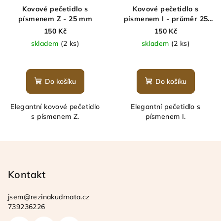
Kovové pečetidlo s
Kovové pečetidlo s
písmenem Z - 25 mm
písmenem I - průměr 25
mm
150 Kč
150 Kč
skladem
(2 ks)
skladem
(2 ks)
Do košíku
Do košíku
Elegantní kovové pečetidlo
Elegantní pečetidlo s
s písmenem Z.
písmenem I.
Z
á
p
Kontakt
a
jsem
@
rezinakudrnata.cz
t
739236226
í