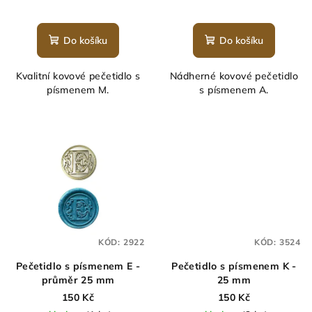
Průměrné
hodnocení
produktu
Do košíku
Do košíku
je
5,0
Kvalitní kovové pečetidlo s
Nádherné kovové pečetidlo
z
písmenem M.
s písmenem A.
5
hvězdiček.
KÓD:
2922
KÓD:
3524
Pečetidlo s písmenem E -
Pečetidlo s písmenem K -
průměr 25 mm
25 mm
150 Kč
150 Kč