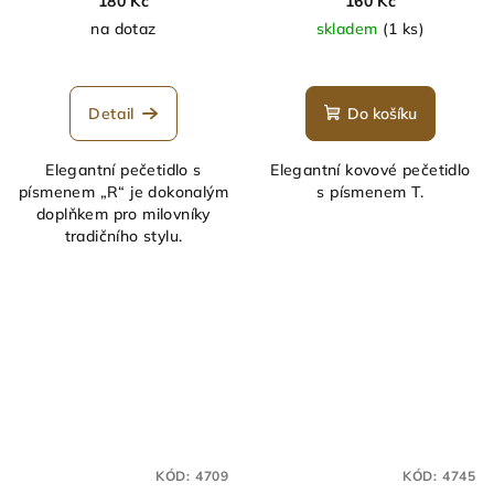
180 Kč
160 Kč
na dotaz
skladem
(1 ks)
Průměrné
hodnocení
produktu
Detail
Do košíku
je
5,0
Elegantní pečetidlo s
Elegantní kovové pečetidlo
z
písmenem „R“ je dokonalým
s písmenem T.
5
doplňkem pro milovníky
hvězdiček.
tradičního stylu.
KÓD:
4709
KÓD:
4745