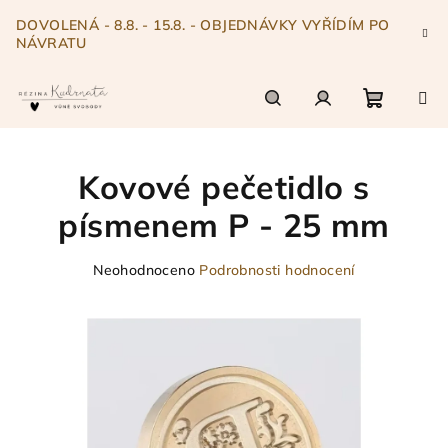
Přejít
DOVOLENÁ - 8.8. - 15.8. - OBJEDNÁVKY VYŘÍDÍM PO
na
NÁVRATU
obsah
Nákupn
Hledat
Přihlášení
Kovové pečetidlo s
košík
písmenem P - 25 mm
Průměrné
Neohodnoceno
Podrobnosti hodnocení
hodnocení
produktu
je
0,0
z
5
hvězdiček.