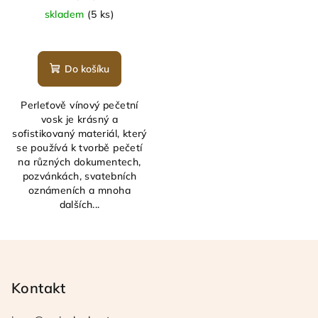
skladem
(5 ks)
Průměrné
hodnocení
produktu
Do košíku
je
5,0
Perleťově vínový pečetní
z
vosk je krásný a
5
sofistikovaný materiál, který
hvězdiček.
se používá k tvorbě pečetí
na různých dokumentech,
pozvánkách, svatebních
oznámeních a mnoha
dalších...
Z
á
p
Kontakt
a