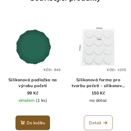
KÓD:
849
KÓD:
1035
Silikonová podložka na
Silikonová forma pro
výrobu pečetí
tvorbu pečetí - silikonová
podložka na pečetě
99 Kč
150 Kč
skladem
(1 ks)
na dotaz
Do košíku
Detail