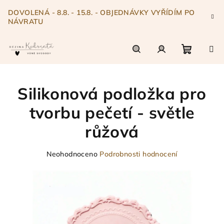
Přejít
DOVOLENÁ - 8.8. - 15.8. - OBJEDNÁVKY VYŘÍDÍM PO
na
NÁVRATU
obsah
Nákupn
Hledat
Přihlášení
Silikonová podložka pro
košík
tvorbu pečetí - světle
růžová
Průměrné
Neohodnoceno
Podrobnosti hodnocení
hodnocení
produktu
je
0,0
z
5
hvězdiček.