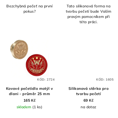
Bezchybná pečeť na první
Tato silikonová forma na
pokus?
tvorbu pečetí bude Vaším
pravým pomocníkem při
této práci.
KÓD:
2724
KÓD:
1605
Kovové pečetidlo motýl v
Silikonová stěrka pro
dlani - průměr 25 mm
tvorbu pečetí
165 Kč
69 Kč
skladem
(1 ks)
na dotaz
Průměrné