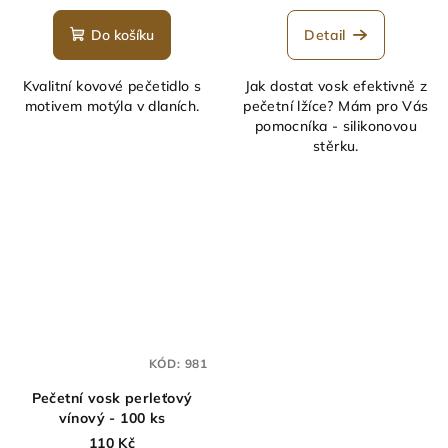
hodnocení
produktu
Do košíku
Detail
je
5,0
Kvalitní kovové pečetidlo s
Jak dostat vosk efektivně z
z
motivem motýla v dlaních.
pečetní lžíce? Mám pro Vás
5
pomocníka - silikonovou
hvězdiček.
stěrku.
KÓD:
981
Pečetní vosk perleťový
vínový - 100 ks
110 Kč