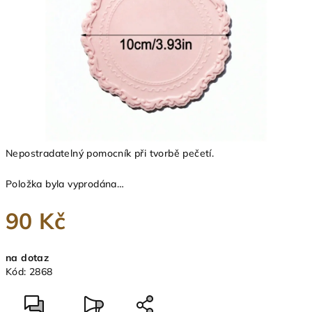
Nepostradatelný pomocník při tvorbě pečetí.
Položka byla vyprodána…
90 Kč
Měrná
na dotaz
cena:
Kód:
2868