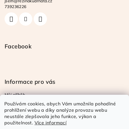
jsem
@
rezinakudrnata.cz
t
739236226
í
Facebook
Informace pro vás
Můj příběh
Obchodní a reklamační podmínky
Používám cookies, abych Vám umožnila pohodlné
Podmínky ochrany osob. úd.
prohlížení webu a díky analýze provozu webu
neustále zlepšovala jeho funkce, výkon a
Doprava a platba
použitelnost.
Více informací
Kontakty