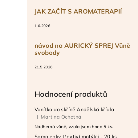
JAK ZAČÍT S AROMATERAPIÍ
1.6.2026
návod na AURICKÝ SPREJ Vůně
svobody
21.5.2026
Hodnocení produktů
Vonítko do skříně Andělská křídla
Martina Ochotná
|
Hodnocení produktu je 5 z 5 hvězdiček.
Nádherná vůně, vzala jsem hned 5 ks.
Samolepky třpytiví motýlci - 20 ks