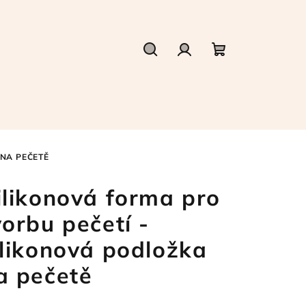
Hledat
Přihlášení
Nákupní
košík
 NA PEČETĚ
ilikonová forma pro
vorbu pečetí -
ilikonová podložka
a pečetě