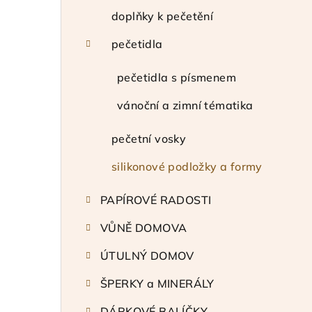
a
doplňky k pečetění
n
pečetidla
n
pečetidla s písmenem
í
vánoční a zimní tématika
p
pečetní vosky
a
silikonové podložky a formy
n
e
PAPÍROVÉ RADOSTI
l
VŮNĚ DOMOVA
ÚTULNÝ DOMOV
ŠPERKY a MINERÁLY
DÁRKOVÉ BALÍČKY