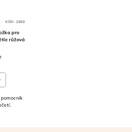
KÓD:
2868
ožka pro
ětle růžová
z
 pomocník
ečetí.