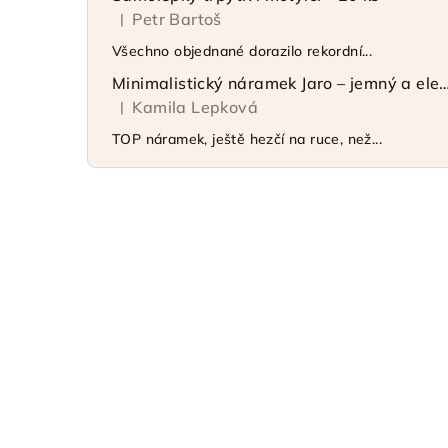
Petr Bartoš
|
Hodnocení produktu je 5 z 5 hvězdiček.
Všechno objednané dorazilo rekordní...
Minimalistický náramek Jaro – jemný 
Kamila Lepková
|
Hodnocení produktu je 5 z 5 hvězdiček.
TOP náramek, ještě hezčí na ruce, než...