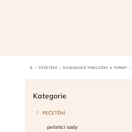
Přejít
na
obsah
/
PEČETĚNÍ
/
SILIKONOVÉ PODLOŽKY A FORMY
/
DOMŮ
P
o
Kategorie
Přeskočit
kategorie
s
PEČETĚNÍ
t
r
pečetící sady