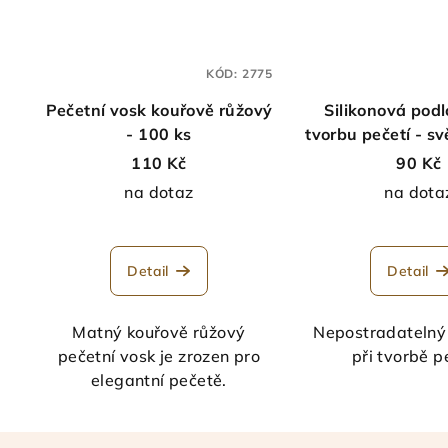
KÓD:
2775
Pečetní vosk kouřově růžový
Silikonová podl
- 100 ks
tvorbu pečetí - sv
110 Kč
90 Kč
na dotaz
na dota
Detail
Detail
Matný kouřově růžový
Nepostradatelný
pečetní vosk je zrozen pro
při tvorbě p
elegantní pečetě.