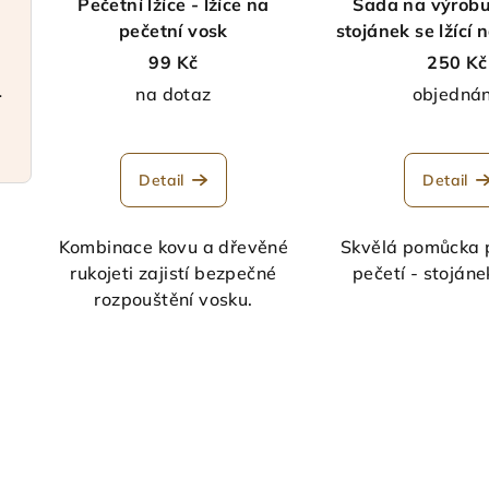
Pečetní lžíce - lžíce na
Sada na výrobu
pečetní vosk
stojánek se lžící 
(hnědý
99 Kč
250 Kč
a elegantní
na dotaz
objedná
Prů
hod
Detail
Detail
pro
je
5,0
Kombinace kovu a dřevěné
Skvělá pomůcka 
z
rukojeti zajistí bezpečné
pečetí - stojánek
5
rozpouštění vosku.
hvě