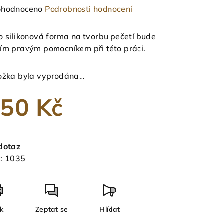
měrné
hodnoceno
Podrobnosti hodnocení
nocení
duktu
o silikonová forma na tvorbu pečetí bude
ím pravým pomocníkem při této práci.
ožka byla vyprodána…
zdiček.
50 Kč
ná
a:
dotaz
:
1035
sk
Zeptat se
Hlídat