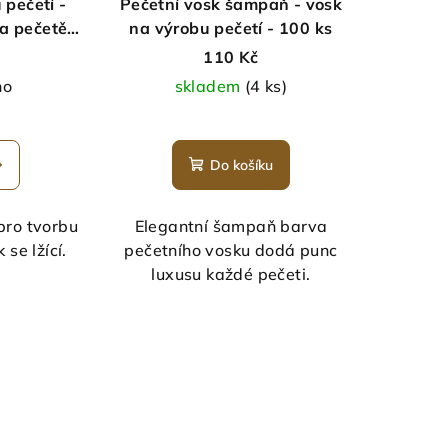
 pečetí -
Pečetní vosk šampaň - vosk
na pečetění
na výrobu pečetí - 100 ks
)
110 Kč
no
skladem
(4 ks)
měrné
nocení
Do košíku
duktu
pro tvorbu
Elegantní šampaň barva
 se lžící.
pečetního vosku dodá punc
luxusu každé pečeti.
zdiček.