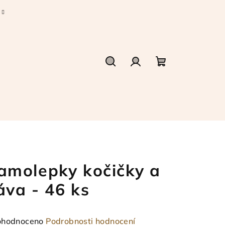
Hledat
Přihlášení
Nákupní
košík
amolepky kočičky a
áva - 46 ks
měrné
hodnoceno
Podrobnosti hodnocení