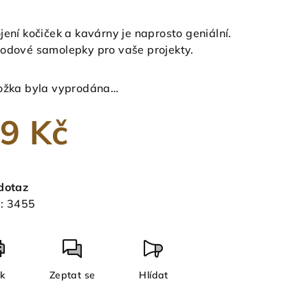
nocení
duktu
jení kočiček a kavárny je naprosto geniální.
odové samolepky pro vaše projekty.
ožka byla vyprodána…
zdiček.
9 Kč
ná
a:
dotaz
:
3455
sk
Zeptat se
Hlídat