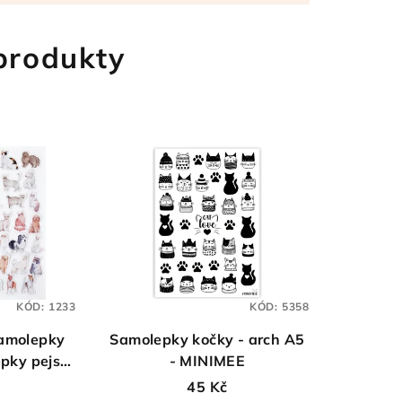
 produkty
KÓD:
1233
KÓD:
5358
amolepky
Samolepky kočky - arch A5
epky pejsci
- MINIMEE
46 ks
45 Kč