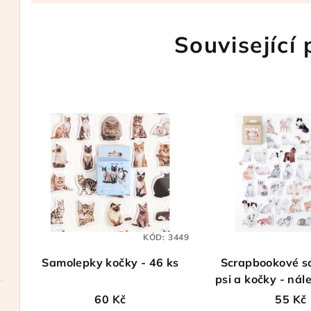
Související
KÓD:
3449
Samolepky kočky - 46 ks
Scrapbookové s
psi a kočky - nál
a kočičky - 
60 Kč
55 Kč