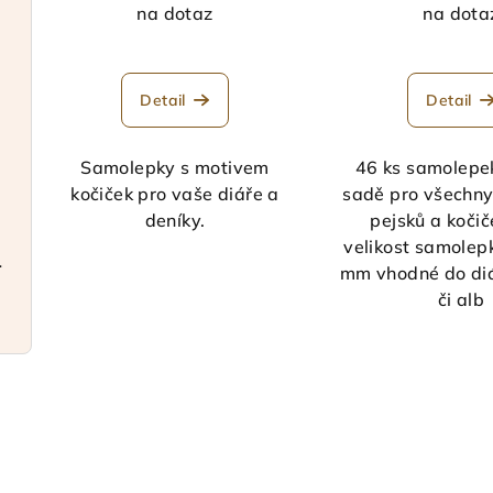
na dotaz
na dota
Detail
Detail
Samolepky s motivem
46 ks samolepe
kočiček pro vaše diáře a
sadě pro všechny
deníky.
pejsků a koči
velikost samolep
a elegantní
mm vhodné do diá
či alb