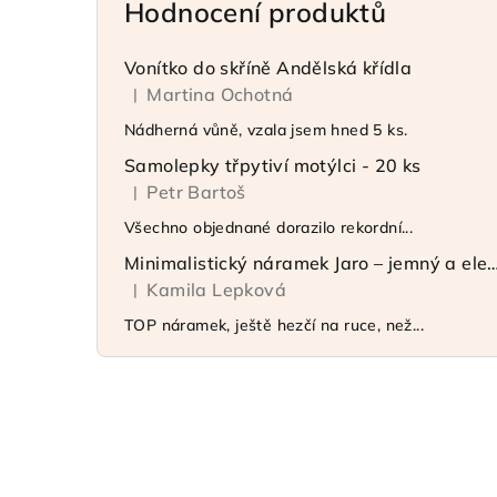
Hodnocení produktů
Vonítko do skříně Andělská křídla
Martina Ochotná
|
Hodnocení produktu je 5 z 5 hvězdiček.
Nádherná vůně, vzala jsem hned 5 ks.
Samolepky třpytiví motýlci - 20 ks
Petr Bartoš
|
Hodnocení produktu je 5 z 5 hvězdiček.
Všechno objednané dorazilo rekordní...
Minimalistický náramek Jaro – jemný 
Kamila Lepková
|
Hodnocení produktu je 5 z 5 hvězdiček.
TOP náramek, ještě hezčí na ruce, než...