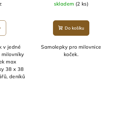
z
skladem
(2 ks)
Do košíku
k v jedné
Samolepky pro milovnice
 milovníky
koček.
ček max
ky 38 x 38
řů, deníků