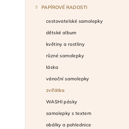
t
PAPÍROVÉ RADOSTI
r
a
cestovatelské samolepky
n
dětské album
n
květiny a rostliny
í
různé samolepky
p
láska
a
vánoční samolepky
n
zvířátka
e
WASHI pásky
l
samolepky s textem
obálky a pohlednice