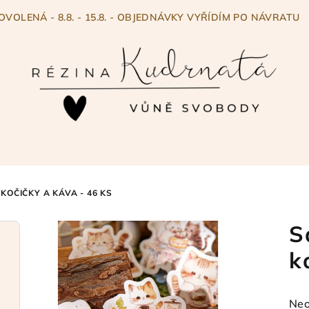
OVOLENÁ - 8.8. - 15.8. - OBJEDNÁVKY VYŘÍDÍM PO NÁVRATU
KOČIČKY A KÁVA - 46 KS
S
k
Prů
Neo