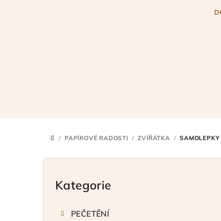
Přejít
D
na
obsah
/
PAPÍROVÉ RADOSTI
/
ZVÍŘÁTKA
/
SAMOLEPKY 
DOMŮ
P
o
Kategorie
Přeskočit
kategorie
s
PEČETĚNÍ