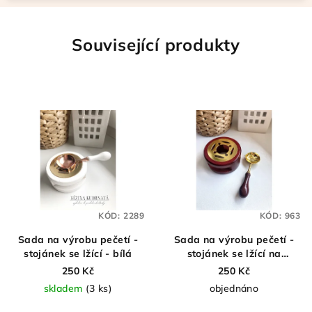
Související produkty
KÓD:
2289
KÓD:
963
Sada na výrobu pečetí -
Sada na výrobu pečetí -
stojánek se lžící - bílá
stojánek se lžící na
pečetění (hnědý)
250 Kč
250 Kč
skladem
(3 ks)
objednáno
Průměrné