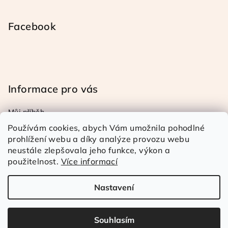
Facebook
Informace pro vás
Můj příběh
Obchodní a reklamační podmínky
Používám cookies, abych Vám umožnila pohodlné
Podmínky ochrany osob. úd.
prohlížení webu a díky analýze provozu webu
neustále zlepšovala jeho funkce, výkon a
Doprava a platba
použitelnost.
Více informací
Kontakty
Nastavení
Copyright 2026
Rézina Kudrnatá
. Všechna práva
vyhrazena.
Souhlasím