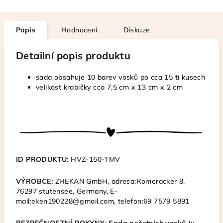
Popis
Hodnocení
Diskuze
Detailní popis produktu
sada obsahuje 10 barev vosků po cca 15 ti kusech
velikost krabičky cca 7,5 cm x 13 cm x 2 cm
ID PRODUKTU:
HVZ-150-TMV
VÝROBCE:
ZHEKAN GmbH, adresa
:Romeracker 8,
76297 stutensee, Germany,
E-
mail:eken190228@gmail.com, telefon
:69 7579 5891
BEZPEČNOSTNÍ POKYNY
:
Sada pečetních vosků (v