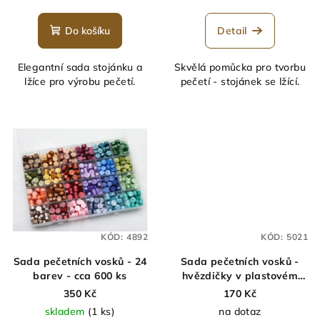
hodnocení
produktu
Do košíku
Detail
je
5,0
Elegantní sada stojánku a
Skvělá pomůcka pro tvorbu
z
lžíce pro výrobu pečetí.
pečetí - stojánek se lžící.
5
hvězdiček.
KÓD:
4892
KÓD:
5021
Sada pečetních vosků - 24
Sada pečetních vosků -
barev - cca 600 ks
hvězdičky v plastovém
boxu - cca 150 ks
350 Kč
170 Kč
skladem
(1 ks)
na dotaz