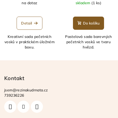
na dotaz
skladem
(1 ks)
Detail
Do košíku
Kreativní sada pečetních
Pastelová sada barevných
vosků v praktickém úložném
pečetních vosků ve tvaru
boxu.
hvězd.
Z
á
p
Kontakt
a
jsem
@
rezinakudrnata.cz
t
739236226
í