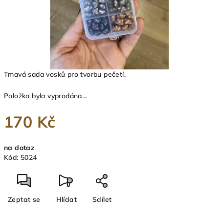
Tmavá sada vosků pro tvorbu pečetí.
Položka byla vyprodána…
170 Kč
Měrná
na dotaz
cena:
Kód:
5024
Zeptat se
Hlídat
Sdílet