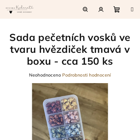
Přejít
na
obsah
Nákupn
Hledat
Přihlášení
Sada pečetních vosků ve
košík
tvaru hvězdiček tmavá v
boxu - cca 150 ks
Průměrné
Neohodnoceno
Podrobnosti hodnocení
hodnocení
produktu
je
0,0
z
5
hvězdiček.