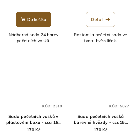
Do košíku
Detail
Nádherná sada 24 barev
Roztomilá pečetní sada ve
pečetních vosků.
tvaru hvězdiček.
KÓD:
2310
KÓD:
5027
Sada pečetních vosků v
Sada pečetních vosků
plastovém boxu - cca 180
barevné hvězdy - cca150
ks
ks
170 Kč
170 Kč