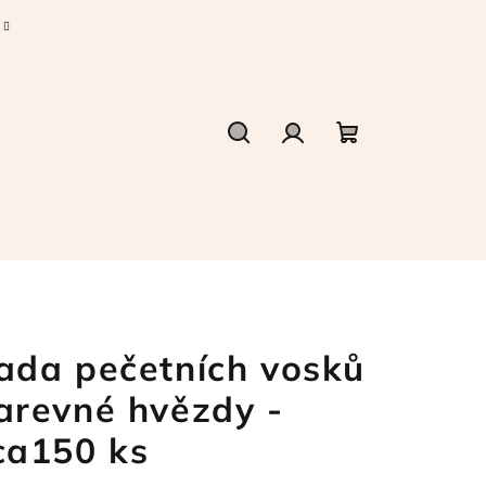
Hledat
Přihlášení
Nákupní
košík
ada pečetních vosků
arevné hvězdy -
ca150 ks