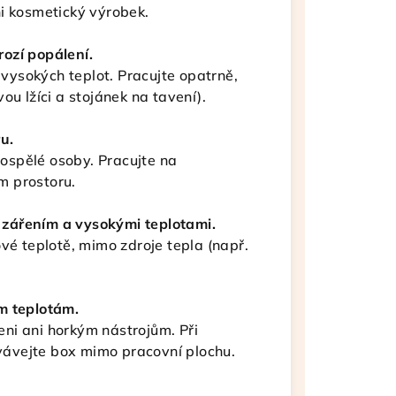
i kosmetický výrobek.
ozí popálení.
ysokých teplot. Pracujte opatrně,
ou lžíci a stojánek na tavení).
u.
ospělé osoby. Pracujte na
m prostoru.
zářením a vysokými teplotami.
vé teplotě, mimo zdroje tepla (např.
m teplotám.
ni ani horkým nástrojům. Při
ávejte box mimo pracovní plochu.