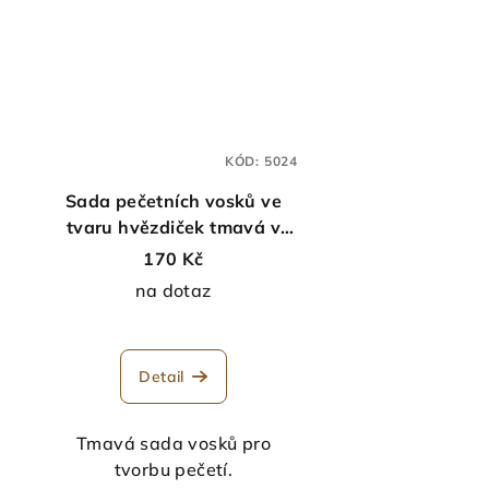
KÓD:
5024
Sada pečetních vosků ve
tvaru hvězdiček tmavá v
boxu - cca 150 ks
170 Kč
na dotaz
Detail
Tmavá sada vosků pro
tvorbu pečetí.