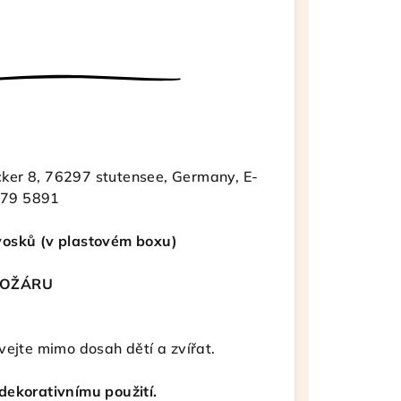
ker 8, 76297 stutensee, Germany,
E-
579 5891
vosků (v plastovém boxu)
POŽÁRU
vejte mimo dosah dětí a zvířat.
dekorativnímu použití.