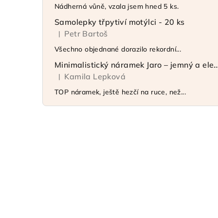
Nádherná vůně, vzala jsem hned 5 ks.
Samolepky třpytiví motýlci - 20 ks
Petr Bartoš
|
Hodnocení produktu je 5 z 5 hvězdiček.
Všechno objednané dorazilo rekordní...
Minimalistický náramek Jaro – jemný 
Kamila Lepková
|
Hodnocení produktu je 5 z 5 hvězdiček.
TOP náramek, ještě hezčí na ruce, než...