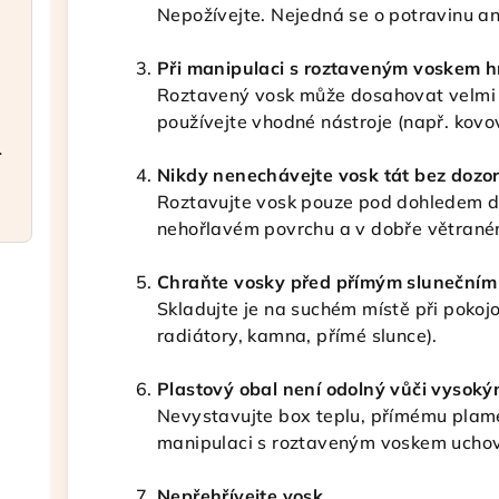
Nepožívejte. Nejedná se o potravinu an
Při manipulaci s roztaveným voskem hr
Roztavený vosk může dosahovat velmi v
používejte vhodné nástroje (např. kovov
a elegantní
Nikdy nenechávejte vosk tát bez dozor
Roztavujte vosk pouze pod dohledem d
nehořlavém povrchu a v dobře větrané
Chraňte vosky před přímým slunečním 
Skladujte je na suchém místě při pokojo
radiátory, kamna, přímé slunce).
Plastový obal není odolný vůči vysoký
Nevystavujte box teplu, přímému plame
manipulaci s roztaveným voskem uchov
Nepřehřívejte vosk.