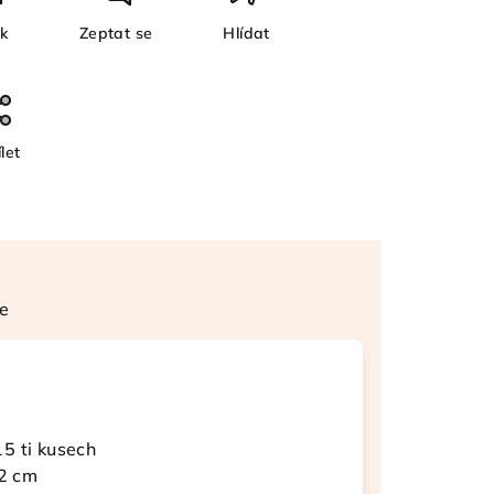
sk
Zeptat se
Hlídat
let
e
5 ti kusech
 2 cm