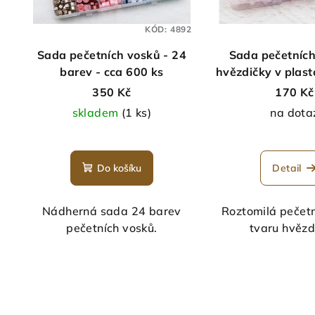
KÓD:
4892
Sada pečetních vosků - 24
Sada pečetních
barev - cca 600 ks
hvězdičky v plas
- cca 150
350 Kč
170 Kč
skladem
(1 ks)
na dota
Do košíku
Detail
Nádherná sada 24 barev
Roztomilá pečet
pečetních vosků.
tvaru hvězd