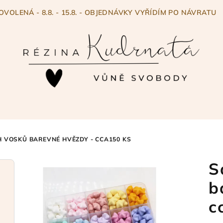
OVOLENÁ - 8.8. - 15.8. - OBJEDNÁVKY VYŘÍDÍM PO NÁVRATU
H VOSKŮ BAREVNÉ HVĚZDY - CCA150 KS
S
b
c