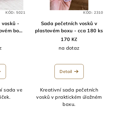
KÓD:
5021
KÓD:
2310
 vosků -
Sada pečetních vosků v
tovém boxu
plastovém boxu - cca 180 ks
 ks
170 Kč
z
na dotaz
Detail
ní sada ve
Kreativní sada pečetních
iček.
vosků v praktickém úložném
boxu.