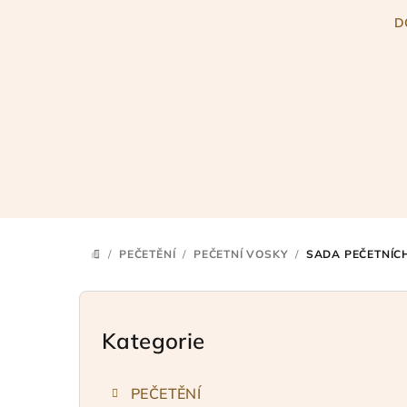
Přejít
D
na
obsah
/
PEČETĚNÍ
/
PEČETNÍ VOSKY
/
SADA PEČETNÍC
DOMŮ
P
o
Kategorie
Přeskočit
kategorie
s
PEČETĚNÍ