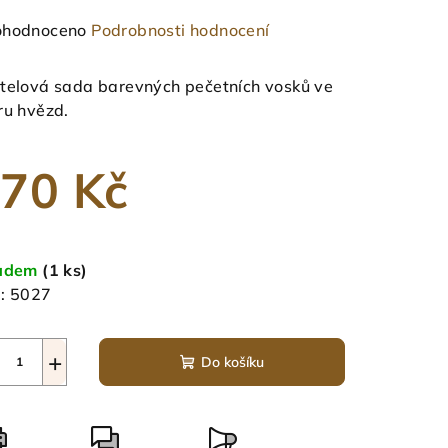
měrné
hodnoceno
Podrobnosti hodnocení
nocení
duktu
telová sada barevných pečetních vosků ve
ru hvězd.
70 Kč
zdiček.
ná
a:
ladem
(1 ks)
:
5027
+
Do košíku