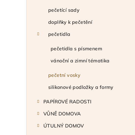
t
r
pečetící sady
a
doplňky k pečetění
n
pečetidla
n
pečetidla s písmenem
í
vánoční a zimní tématika
p
pečetní vosky
a
silikonové podložky a formy
n
e
PAPÍROVÉ RADOSTI
l
VŮNĚ DOMOVA
ÚTULNÝ DOMOV