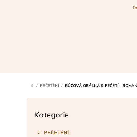
Přejít
D
na
obsah
/
PEČETĚNÍ
/
RŮŽOVÁ OBÁLKA S PEČETÍ - ROMAN
DOMŮ
P
o
Kategorie
Přeskočit
kategorie
s
PEČETĚNÍ