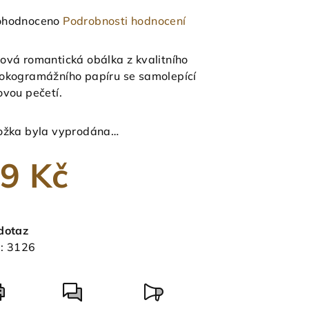
měrné
hodnoceno
Podrobnosti hodnocení
nocení
duktu
ová romantická obálka z kvalitního
okogramážního papíru se samolepící
ovou pečetí.
ožka byla vyprodána…
zdiček.
9 Kč
ná
a:
dotaz
:
3126