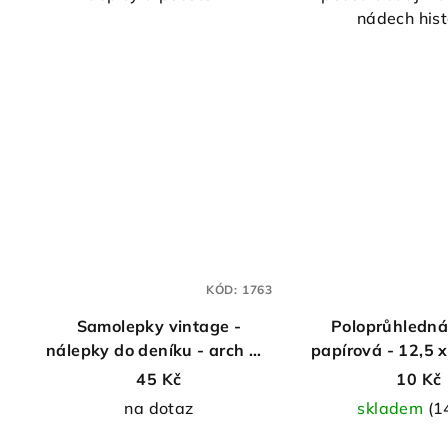
5
nádech hist
hvě
KÓD:
1763
Samolepky vintage -
Poloprůhledná
nálepky do deníku - arch A5
papírová - 12,5 x
- MINIMEE
1 ks
45 Kč
10 Kč
na dotaz
skladem
(1