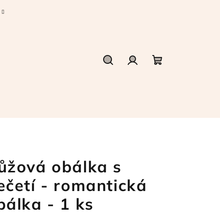
Hledat
Přihlášení
Nákupní
košík
ůžová obálka s
ečetí - romantická
bálka - 1 ks