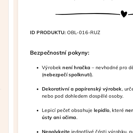
ID PRODUKTU:
OBL-016-RUZ
Bezpečnostní pokyny:
Výrobek
není hračka
– nevhodné pro dět
(
nebezpečí spolknutí
).
Dekorativní a papírenský výrobek
, ur
nebo pod dohledem dospělé osoby.
Lepicí pečeť obsahuje
lepidlo
, které
nen
ústy ani očima
.
Nepolykejte
jednotlivé části výrobku, pe