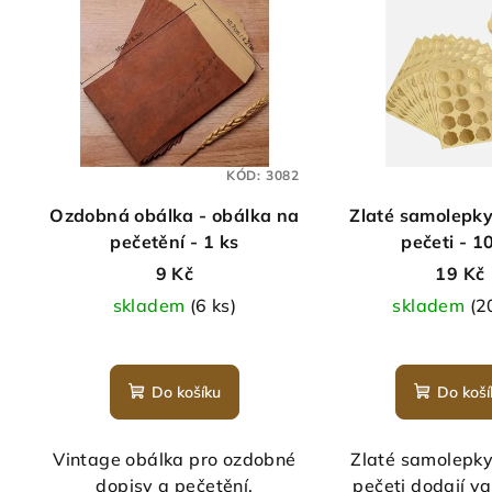
KÓD:
3082
Ozdobná obálka - obálka na
Zlaté samolepky
pečetění - 1 ks
pečeti - 1
9 Kč
19 Kč
skladem
(6 ks)
skladem
(2
Prů
hod
Do košíku
Do koší
pro
je
5,0
Vintage obálka pro ozdobné
Zlaté samolepky
z
dopisy a pečetění.
pečeti dodají va