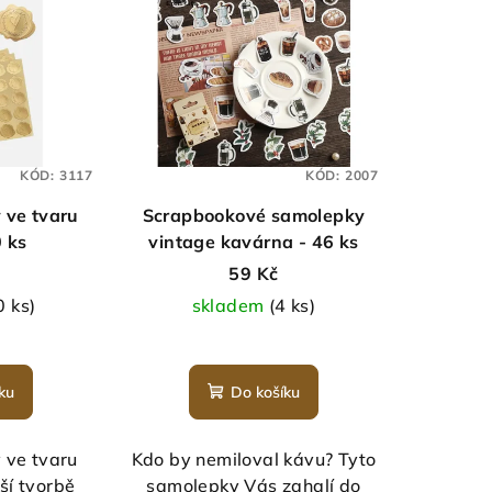
KÓD:
3117
KÓD:
2007
 ve tvaru
Scrapbookové samolepky
0 ks
vintage kavárna - 46 ks
59 Kč
0 ks)
skladem
(4 ks)
měrné
nocení
ku
Do košíku
duktu
 ve tvaru
Kdo by nemiloval kávu? Tyto
ší tvorbě
samolepky Vás zahalí do