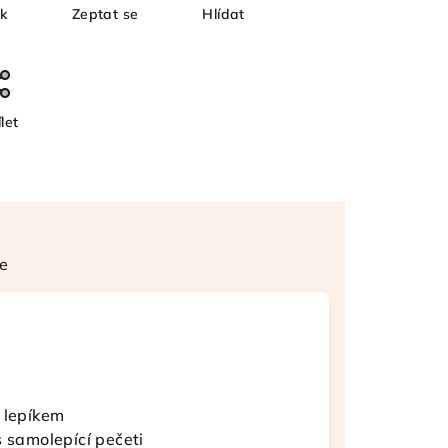
sk
Zeptat se
Hlídat
let
e
 lepíkem
s samolepící pečeti