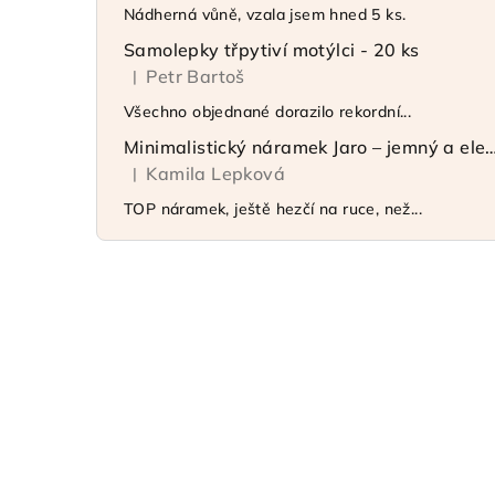
Nádherná vůně, vzala jsem hned 5 ks.
Samolepky třpytiví motýlci - 20 ks
Petr Bartoš
|
Hodnocení produktu je 5 z 5 hvězdiček.
Všechno objednané dorazilo rekordní...
Minimalistický náramek Jaro – jemný 
Kamila Lepková
|
Hodnocení produktu je 5 z 5 hvězdiček.
TOP náramek, ještě hezčí na ruce, než...