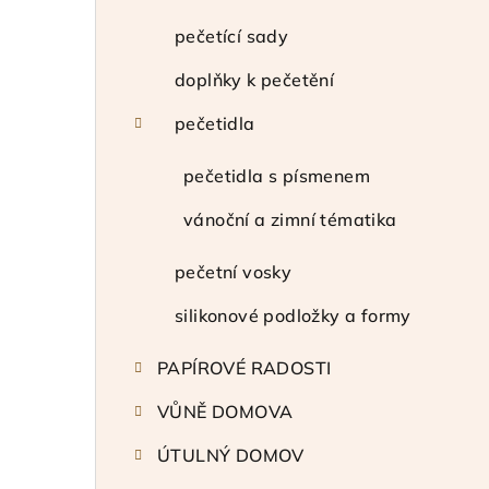
t
r
pečetící sady
a
doplňky k pečetění
n
pečetidla
n
pečetidla s písmenem
í
vánoční a zimní tématika
p
pečetní vosky
a
silikonové podložky a formy
n
e
PAPÍROVÉ RADOSTI
l
VŮNĚ DOMOVA
ÚTULNÝ DOMOV