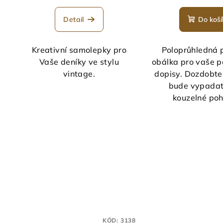
Detail
Do koší
Kreativní samolepky pro
Poloprůhledná 
Vaše deníky ve stylu
obálka pro vaše 
vintage.
dopisy. Dozdobte 
bude vypadat
kouzelné po
KÓD:
3138