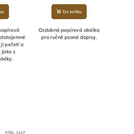
ku
Do košíku
papírová
Ozdobná papírová obálka
polotajemné
pro ručně psané dopisy.
ji pečetí a
 jako z
hádky.
KÓD:
3147