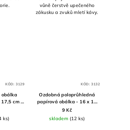
orie.
vůně čerstvě upečeného
zdiček.
zákusku a zvuků mletí kávy.
KÓD:
3129
KÓD:
3132
 obálka
Ozdobná poloprůhledná
 17,5 cm -
papírová obálka - 16 x 11
cm - 1 ks
9 Kč
4 ks)
skladem
(12 ks)