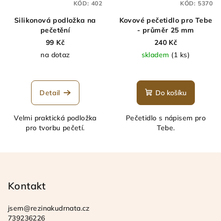
KÓD:
402
KÓD:
5370
Silikonová podložka na
Kovové pečetidlo pro Tebe
pečetění
- průměr 25 mm
99 Kč
240 Kč
na dotaz
skladem
(1 ks)
Detail
Do košíku
Velmi praktická podložka
Pečetidlo s nápisem pro
pro tvorbu pečetí.
Tebe.
Z
á
p
Kontakt
a
jsem
@
rezinakudrnata.cz
t
739236226