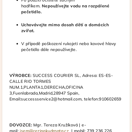
Po použití očistěte suchým
hadříkem.
Nepoužívejte vodu na rozpálené
pečetidlo.
Uchovávejte mimo dosah dětí a domácích
zvířat.
V případě poškození rukojeti nebo kovové hlavy
pečetidlo dále nepoužívejte.
VÝROBCE:
SUCCESS COURIER SL, Adresa: ES-ES-
CALLE RIO TORMES
NUM.1,PLANTA1,DERECHA,OFICINA
3,Fuenlabrada,Madrid,28947 Spain,
Email:successservice2@hotmail.com, telefon:910602659
DOVOZCE:
Mgr. Tereza Kružíková | e-
mail:
jsem@rezinakudrnata.cz
| mobil: 739 236 226