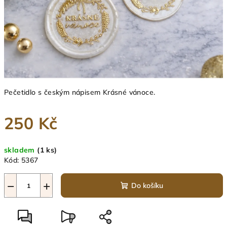
Pečetidlo s českým nápisem Krásné vánoce.
250 Kč
Měrná
skladem
(1 ks)
cena:
Kód:
5367
−
+
Do košíku