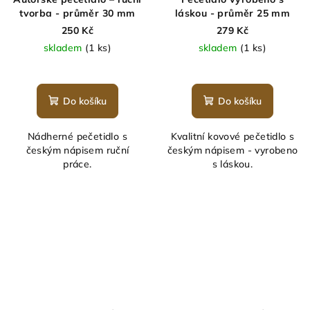
tvorba - průměr 30 mm
láskou - průměr 25 mm
250 Kč
279 Kč
skladem
(1 ks)
skladem
(1 ks)
Průměrné
Průměrné
hodnocení
hodnocení
produktu
produktu
Do košíku
Do košíku
je
je
5,0
5,0
Nádherné pečetidlo s
Kvalitní kovové pečetidlo s
z
z
českým nápisem ruční
českým nápisem - vyrobeno
5
5
práce.
s láskou.
hvězdiček.
hvězdiček.