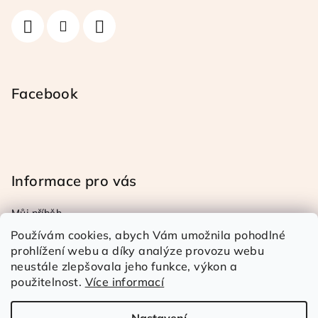
í
Facebook
Informace pro vás
Můj příběh
Obchodní a reklamační podmínky
Používám cookies, abych Vám umožnila pohodlné
Podmínky ochrany osob. úd.
prohlížení webu a díky analýze provozu webu
neustále zlepšovala jeho funkce, výkon a
Doprava a platba
použitelnost.
Více informací
Kontakty