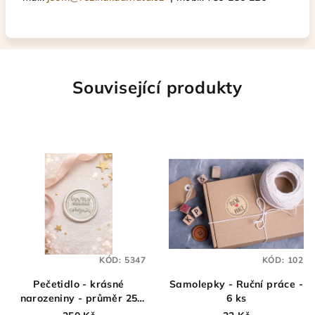
Související produkty
KÓD:
5347
KÓD:
102
Pečetidlo - krásné
Samolepky - Ruční práce -
narozeniny - průměr 25
6 ks
mm