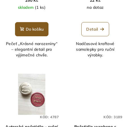
250 Kč
22 Kč
skladem
(1 ks)
na dotaz
Průměrné
hodnocení
produktu
Do košíku
Detail
je
5,0
Pečeť „Krásné narozeniny“
Nadčasové kraftové
z
– elegantní detail pro
samolepky pro ruční
5
výjimečné chvíle.
výrobky.
hvězdiček.
KÓD:
4787
KÓD:
3189
Autorské pečetidlo – ruční
Pečetidlo vyrobeno s