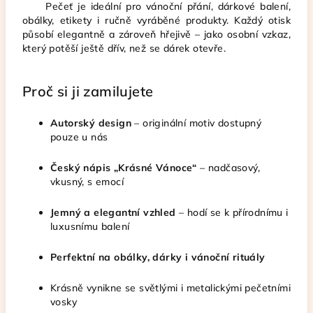
Pečeť je ideální pro vánoční přání, dárkové balení,
obálky, etikety i ručně vyráběné produkty. Každý otisk
působí elegantně a zároveň hřejivě – jako osobní vzkaz,
který potěší ještě dřív, než se dárek otevře.
Proč si ji zamilujete
Autorský design
– originální motiv dostupný
pouze u nás
Český nápis „Krásné Vánoce“
– nadčasový,
vkusný, s emocí
Jemný a elegantní vzhled
– hodí se k přírodnímu i
luxusnímu balení
Perfektní na obálky, dárky i vánoční rituály
Krásně vynikne se světlými i metalickými pečetními
vosky