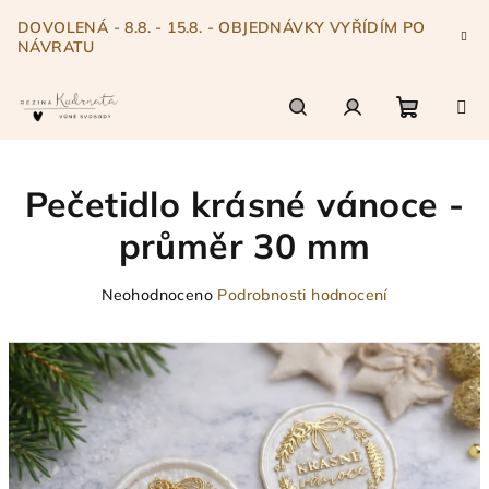
Přejít
DOVOLENÁ - 8.8. - 15.8. - OBJEDNÁVKY VYŘÍDÍM PO
na
NÁVRATU
obsah
Nákupn
Hledat
Přihlášení
Pečetidlo krásné vánoce -
košík
průměr 30 mm
Průměrné
Neohodnoceno
Podrobnosti hodnocení
hodnocení
produktu
je
0,0
z
5
hvězdiček.