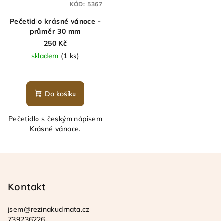
KÓD:
5367
Pečetidlo krásné vánoce -
průměr 30 mm
250 Kč
skladem
(1 ks)
Do košíku
Pečetidlo s českým nápisem
Krásné vánoce.
Z
á
p
Kontakt
a
jsem
@
rezinakudrnata.cz
t
739236226