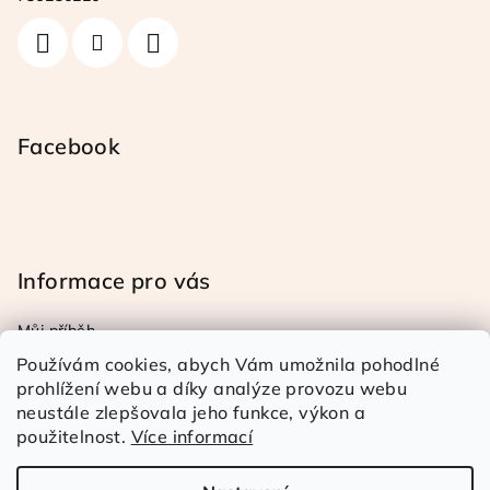
í
Facebook
Informace pro vás
Můj příběh
Obchodní a reklamační podmínky
Používám cookies, abych Vám umožnila pohodlné
Podmínky ochrany osob. úd.
prohlížení webu a díky analýze provozu webu
neustále zlepšovala jeho funkce, výkon a
Doprava a platba
použitelnost.
Více informací
Kontakty