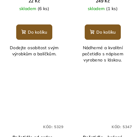
22 Kč
249 Kč
skladem
(6 ks)
skladem
(1 ks)
Průměrné
hodnocení
produktu
Do košíku
Do košíku
je
5,0
Dodejte osobitost svým
Nádherné a kvalitní
z
výrobkům a balíčkům.
pečetidlo s nápisem
5
vyrobeno s láskou.
hvězdiček.
KÓD:
5329
KÓD:
5347