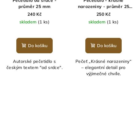
Pečetidlo od srdce -
Pečetidlo - krásné
průměr 25 mm
narozeniny - průměr 25
mm
240 Kč
250 Kč
skladem
(1 ks)
skladem
(1 ks)
Průměrné
hodnocení
produktu
Do košíku
Do košíku
je
5,0
Autorské pečetidlo s
Pečeť „Krásné narozeniny“
z
českým textem "od srdce".
– elegantní detail pro
5
výjimečné chvíle.
hvězdiček.