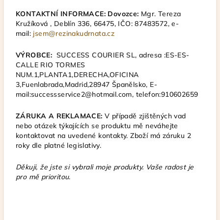
KONTAKTNÍ INFORMACE:
Dovozce:
Mgr. Tereza
Kružíková , Deblín 336, 66475, IČO: 87483572, e-
mail:
jsem@rezinakudrnata.cz
VÝROBCE:
SUCCESS COURIER SL, adresa :ES-ES-
CALLE RIO TORMES
NUM.1,PLANTA1,DERECHA,OFICINA
3,Fuenlabrada,Madrid,28947 Španělsko, E-
mail:successservice2@hotmail.com, telefon:910602659
ZÁRUKA A REKLAMACE:
V případě zjištěných vad
nebo otázek týkajících se produktu mě neváhejte
kontaktovat na uvedené kontakty. Zboží má záruku 2
roky dle platné legislativy.
Děkuji, že jste si vybrali moje produkty. Vaše radost je
pro mě prioritou
.