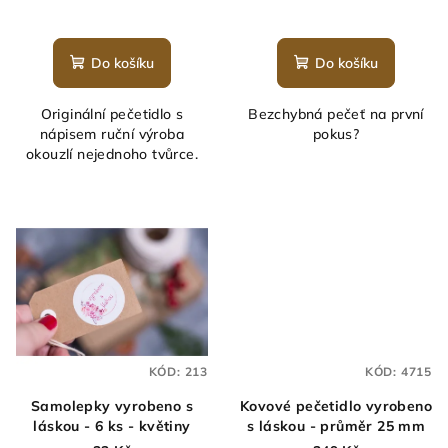
Do košíku
Do košíku
Originální pečetidlo s
Bezchybná pečeť na první
nápisem ruční výroba
pokus?
okouzlí nejednoho tvůrce.
KÓD:
213
KÓD:
4715
Samolepky vyrobeno s
Kovové pečetidlo vyrobeno
láskou - 6 ks - květiny
s láskou - průměr 25 mm