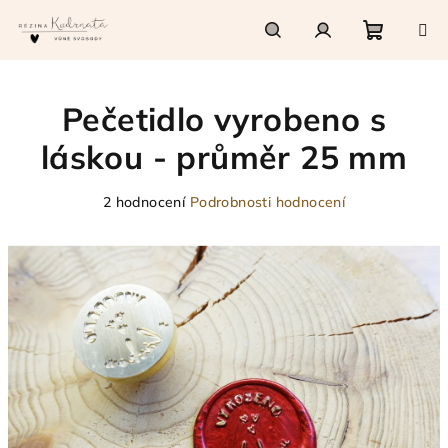
Přejít
na
obsah
Nákupn
Hledat
Přihlášení
Pečetidlo vyrobeno s
košík
láskou - průměr 25 mm
Průměrné
2 hodnocení
Podrobnosti hodnocení
hodnocení
produktu
je
5,0
z
5
hvězdiček.