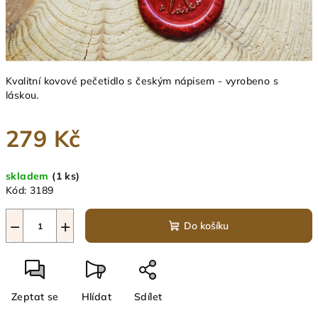
Kvalitní kovové pečetidlo s českým nápisem - vyrobeno s
láskou.
279 Kč
Měrná
skladem
(1 ks)
cena:
Kód:
3189
−
+
Do košíku
Zeptat se
Hlídat
Sdílet