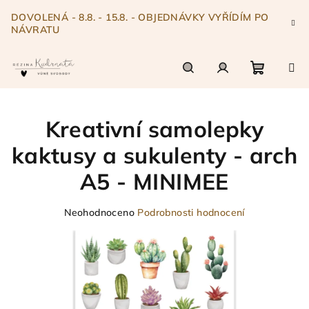
Přejít
DOVOLENÁ - 8.8. - 15.8. - OBJEDNÁVKY VYŘÍDÍM PO
na
NÁVRATU
obsah
Nákupn
Hledat
Přihlášení
Kreativní samolepky
košík
kaktusy a sukulenty - arch
A5 - MINIMEE
Průměrné
Neohodnoceno
Podrobnosti hodnocení
hodnocení
produktu
je
0,0
z
5
hvězdiček.