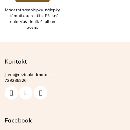
Moderní samolepky, nálepky
s tématikou rostlin. Přesně
tohle Váš deník či album
ocení.
Z
á
p
Kontakt
a
jsem
@
rezinakudrnata.cz
t
739236226
í
Facebook