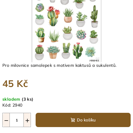
Pro milovnice samolepek s motivem kaktusů a sukulentů.
45 Kč
Měrná
skladem
(3 ks)
cena:
Kód:
2940
−
+
Do košíku