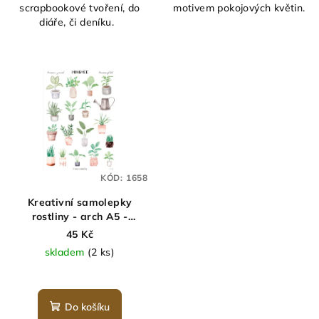
scrapbookové tvoření, do
motivem pokojových květin.
diáře, či deníku.
KÓD:
1658
Kreativní samolepky
rostliny - arch A5 -
MINIMEE
45 Kč
skladem
(2 ks)
Do košíku