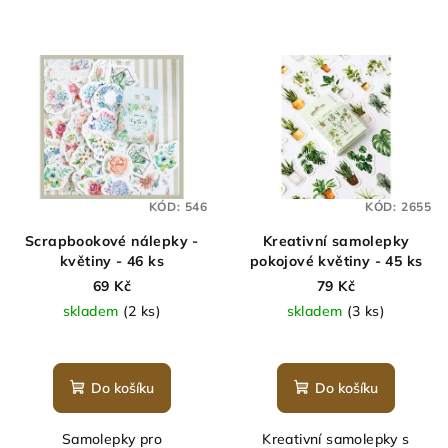
KÓD:
546
KÓD:
2655
Scrapbookové nálepky -
Kreativní samolepky
květiny - 46 ks
pokojové květiny - 45 ks
69 Kč
79 Kč
skladem
(2 ks)
skladem
(3 ks)
Do košíku
Do košíku
Samolepky pro
Kreativní samolepky s