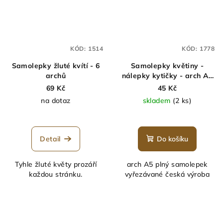
KÓD:
1514
KÓD:
1778
Samolepky žluté kvítí - 6
Samolepky květiny -
archů
nálepky kytičky - arch A5
- MINIMEE
69 Kč
45 Kč
na dotaz
skladem
(2 ks)
Detail
Do košíku
Tyhle žluté květy prozáří
arch A5 plný samolepek
každou stránku.
vyřezávané česká výroba