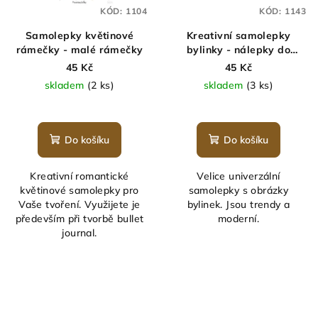
KÓD:
1104
KÓD:
1143
Samolepky květinové
Kreativní samolepky
rámečky - malé rámečky
bylinky - nálepky do
deníku - MINIMEE
45 Kč
45 Kč
skladem
(2 ks)
skladem
(3 ks)
Do košíku
Do košíku
Kreativní romantické
Velice univerzální
květinové samolepky pro
samolepky s obrázky
Vaše tvoření. Využijete je
bylinek. Jsou trendy a
především při tvorbě bullet
moderní.
journal.