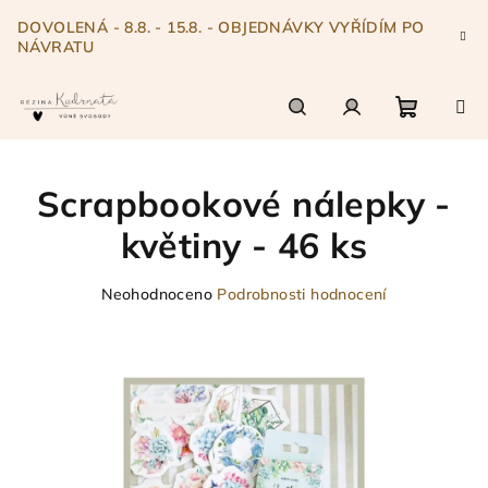
Přejít
DOVOLENÁ - 8.8. - 15.8. - OBJEDNÁVKY VYŘÍDÍM PO
na
NÁVRATU
obsah
Nákupn
Hledat
Přihlášení
Scrapbookové nálepky -
košík
květiny - 46 ks
Průměrné
Neohodnoceno
Podrobnosti hodnocení
hodnocení
produktu
je
0,0
z
5
hvězdiček.