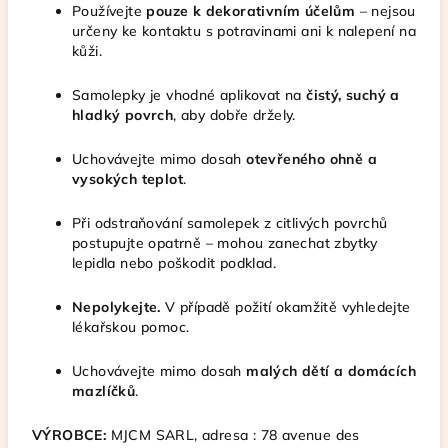
Používejte
pouze k dekorativním účelům
– nejsou
určeny ke kontaktu s potravinami ani k nalepení na
kůži.
Samolepky je vhodné aplikovat na
čistý, suchý a
hladký povrch
, aby dobře držely.
Uchovávejte mimo dosah
otevřeného ohně a
vysokých teplot
.
Při odstraňování samolepek z citlivých povrchů
postupujte opatrně – mohou zanechat zbytky
lepidla nebo poškodit podklad.
Nepolykejte.
V případě požití okamžitě vyhledejte
lékařskou pomoc.
Uchovávejte mimo dosah
malých dětí a domácích
mazlíčků
.
VÝROBCE:
MJCM SARL, adresa
: 78 avenue des