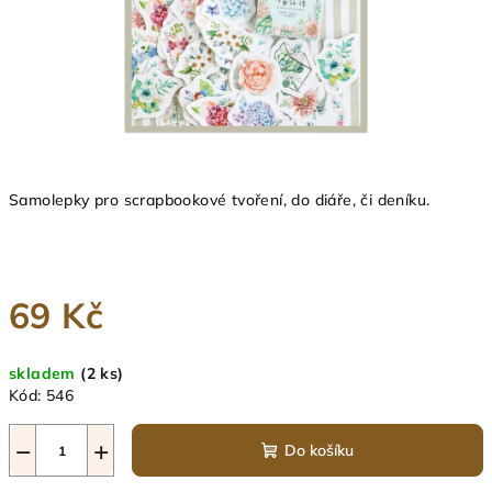
Samolepky pro scrapbookové tvoření, do diáře, či deníku.
69 Kč
Měrná
skladem
(2 ks)
cena:
Kód:
546
−
+
Do košíku