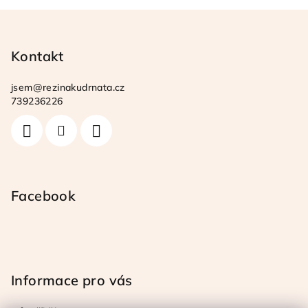
Z
á
p
Kontakt
a
jsem
@
rezinakudrnata.cz
t
739236226
í
Facebook
Informace pro vás