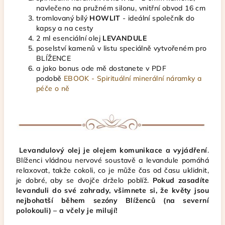
navlečeno na pružném silonu, vnitřní obvod 16 cm
tromlovaný bílý
HOWLIT
- ideální společník do
kapsy a na cesty
2 ml esenciální olej
LEVANDULE
poselství kamenů v listu speciálně vytvořeném pro
BLÍŽENCE
a jako bonus ode mě dostanete v PDF
podobě
EBOOK - Spirituální minerální náramky a
péče o ně
Levandulový olej je olejem komunikace a vyjádření
.
Blíženci vládnou nervové soustavě a levandule pomáhá
relaxovat, takže cokoli, co je může čas od času uklidnit,
je dobré, aby se dvojče drželo poblíž.
Pokud zasadíte
levanduli do své zahrady, všimnete si, že květy jsou
nejbohatší během sezóny Blíženců (na severní
polokouli) – a včely je milují!