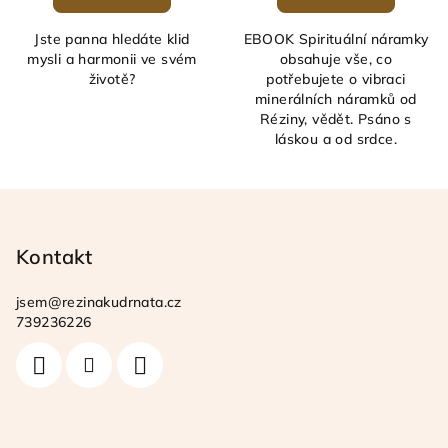
je
5,0
Jste panna hledáte klid
EBOOK Spirituální náramky
z
mysli a harmonii ve svém
obsahuje vše, co
5
životě?
potřebujete o vibraci
hvězdiček.
minerálních náramků od
Réziny, vědět. Psáno s
láskou a od srdce.
Z
á
p
Kontakt
a
jsem
@
rezinakudrnata.cz
t
739236226
í