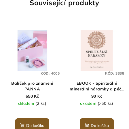
Související produkty
KÓD:
4005
KÓD:
3338
Balíček pro znamení
EBOOK - Spirituální
PANNA
minerální náramky a péče
o ně
650 Kč
90 Kč
skladem
(2 ks)
skladem
(>50 ks)
Průměrné
hodnocení
produktu
Do košíku
Do košíku