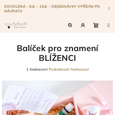
Přejít
DOVOLENÁ - 8.8. - 15.8. - OBJEDNÁVKY VYŘÍDÍM PO
na
NÁVRATU
obsah
Nákupn
Hledat
Přihlášení
Balíček pro znamení
košík
BLÍŽENCI
Průměrné
1 hodnocení
Podrobnosti hodnocení
hodnocení
produktu
je
5,0
z
5
hvězdiček.