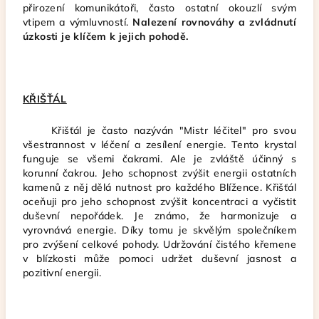
přirození komunikátoři, často ostatní okouzlí svým
vtipem a výmluvností.
Nalezení rovnováhy a zvládnutí
úzkosti je klíčem k jejich pohodě.
KŘIŠŤÁL
Křišťál je často nazýván "Mistr léčitel" pro svou
všestrannost v léčení a zesílení energie. Tento krystal
funguje se všemi čakrami. Ale je zvláště účinný s
korunní čakrou. Jeho schopnost zvýšit energii ostatních
kamenů z něj dělá nutnost pro každého Blížence. Křišťál
oceňuji pro jeho schopnost zvýšit koncentraci a vyčistit
duševní nepořádek. Je známo, že harmonizuje a
vyrovnává energie. Díky tomu je skvělým společníkem
pro zvýšení celkové pohody. Udržování čistého křemene
v blízkosti může pomoci udržet duševní jasnost a
pozitivní energii.