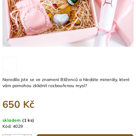
Narodila jste se ve znamení Blíženců a hledáte minerály, které
vám pomohou zklidnit rozbouřenou mysl?
650 Kč
Měrná
skladem
(1 ks)
cena:
Kód:
4029