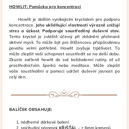
HOWLIT: Pomůcka pro koncentraci
Howlit je dalším vynikajícím krystalem pro podporu
koncentrace.
Jeho uklidňující vlastnosti výrazně snižují
stres a úzkost.
Podporuje soustředěný duševní stav.
Tento krystal je zvláště účinný při zklidnění přehnaně
aktivní mysli. To může být pro Blížencovu přizpůsobivou
povahu velmi potřebné. Howlit zvyšuje trpělivost. To
může zlepšit vaši schopnost soustředit se na delší dobu.
Zkuste začlenit howlit do své každodenní rutiny, ať už
prostřednictvím šperků nebo meditace. Může zlepšit
vaše soustředění a pomoci udržet duševní jasnost po
celý den.
BALÍČEK OBSAHUJE:
nádherné dárkové balení
spirituální náramek
KŘIŠŤÁL
- z 6mm kamenů,