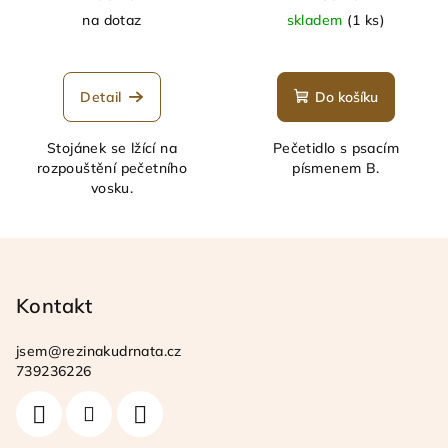
na dotaz
skladem
(1 ks)
Detail
Do košíku
Stojánek se lžící na
Pečetidlo s psacím
rozpouštění pečetního
písmenem B.
vosku.
Z
á
p
Kontakt
a
jsem
@
rezinakudrnata.cz
t
739236226
í