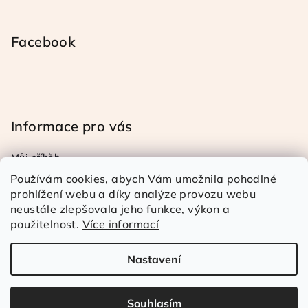
Facebook
Informace pro vás
Můj příběh
Obchodní a reklamační podmínky
Používám cookies, abych Vám umožnila pohodlné
Podmínky ochrany osob. úd.
prohlížení webu a díky analýze provozu webu
neustále zlepšovala jeho funkce, výkon a
Doprava a platba
použitelnost.
Více informací
Kontakty
Nastavení
Copyright 2026
Rézina Kudrnatá
. Všechna práva
vyhrazena.
Souhlasím