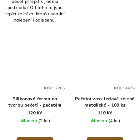
pečeť přilepit k jinému
podkladu? Od toho tu jsou
lepící kolečka, která usnadní
nalepení i odlepení...
KÓD:
2265
KÓD:
4676
Silikonová forma na
Pečetní vosk ledově zelená
tvorbu pečetí - pečetění
metalická - 100 ks
120 Kč
110 Kč
skladem
(2 ks)
skladem
(4 ks)