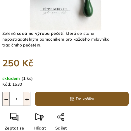
Zelená
sada na výrobu pečetí
, která se stane
nepostradatelným pomocníkem pro každého milovníka
tradičního pečetění.
250 Kč
Měrná
skladem
(1 ks)
cena:
Kód:
1530
−
+
Do košíku
Zeptat se
Hlídat
Sdílet