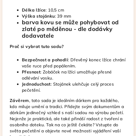
Délka lžíce
: 10,5 cm
Výška stojánku
: 39 mm
barva kovu se může pohybovat od
zlaté po měděnou - dle dodávky
dodavatele
Proč si vybrat tuto sadu?
Bezpečnost a pohodlí
: Dřevěný konec lžíce chrání
vaše ruce před popálením.
Přesnost
: Zobáček na lžíci umožňuje přesné
odlévání vosku.
Jednoduchost
: Stojánek ulehčuje celý proces
pečetění.
Závěrem
, tato sada je ideálním dárkem pro každého,
kdo miluje umění a tradici. Přidejte svým dokumentům a
dárkům jedinečný vzhled s naší sadou na výrobu pečetí.
Nejenže je praktická, ale také přináší radost z tvoření a
osobního doteku. Tak na co ještě čekáte? Vstupte do
světa pečetění a objevte nové možnosti vyjádření vaší