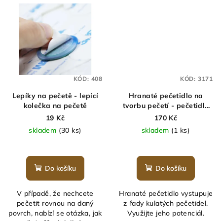
KÓD:
408
KÓD:
3171
Lepíky na pečetě - lepící
Hranaté pečetidlo na
kolečka na pečetě
tvorbu pečetí - pečetidlo
rámeček
19 Kč
170 Kč
skladem
(30 ks)
skladem
(1 ks)
Do košíku
Do košíku
V případě, že nechcete
Hranaté pečetidlo vystupuje
pečetit rovnou na daný
z řady kulatých pečetidel.
povrch, nabízí se otázka, jak
Využijte jeho potenciál.