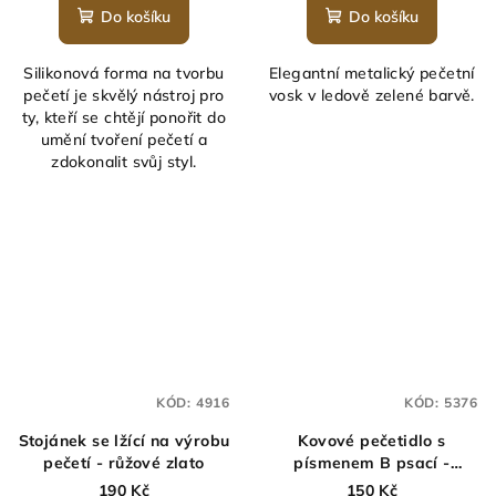
Do košíku
Do košíku
Silikonová forma na tvorbu
Elegantní metalický pečetní
pečetí je skvělý nástroj pro
vosk v ledově zelené barvě.
ty, kteří se chtějí ponořit do
umění tvoření pečetí a
zdokonalit svůj styl.
KÓD:
4916
KÓD:
5376
Stojánek se lžící na výrobu
Kovové pečetidlo s
pečetí - růžové zlato
písmenem B psací -
průměr 25 mm
190 Kč
150 Kč