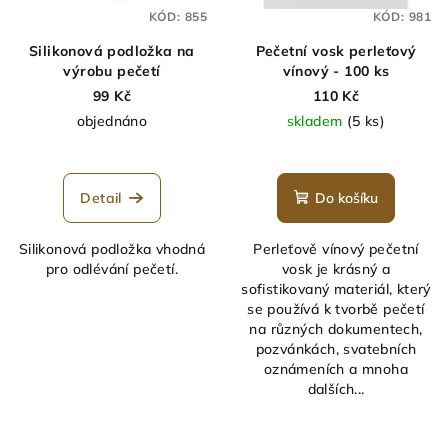
KÓD:
855
KÓD:
981
Silikonová podložka na
Pečetní vosk perleťový
výrobu pečetí
vínový - 100 ks
99 Kč
110 Kč
objednáno
skladem
(5 ks)
Průměrné
hodnocení
produktu
Detail
Do košíku
je
5,0
Silikonová podložka vhodná
Perleťově vínový pečetní
z
pro odlévání pečetí.
vosk je krásný a
5
sofistikovaný materiál, který
hvězdiček.
se používá k tvorbě pečetí
na různých dokumentech,
pozvánkách, svatebních
oznámeních a mnoha
dalších...