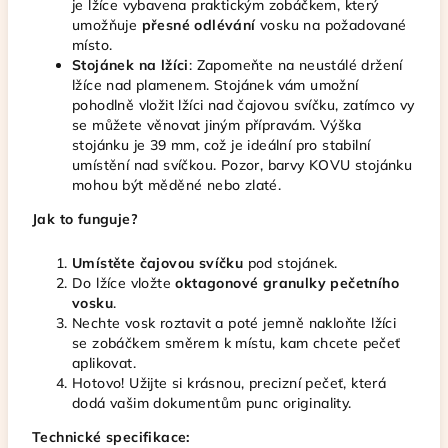
je lžíce vybavena praktickým zobáčkem, který
umožňuje
přesné odlévání
vosku na požadované
místo.
Stojánek na lžíci
: Zapomeňte na neustálé držení
lžíce nad plamenem. Stojánek vám umožní
pohodlně vložit lžíci nad čajovou svíčku, zatímco vy
se můžete věnovat jiným přípravám. Výška
stojánku je 39 mm, což je ideální pro stabilní
umístění nad svíčkou. Pozor, barvy KOVU stojánku
mohou být měděné nebo zlaté.
Jak to funguje?
Umístěte čajovou svíčku
pod stojánek.
Do lžíce vložte
oktagonové granulky pečetního
vosku
.
Nechte vosk roztavit a poté jemně nakloňte lžíci
se zobáčkem směrem k místu, kam chcete pečeť
aplikovat.
Hotovo! Užijte si krásnou, precizní pečeť, která
dodá vašim dokumentům punc originality.
Technické specifikace: