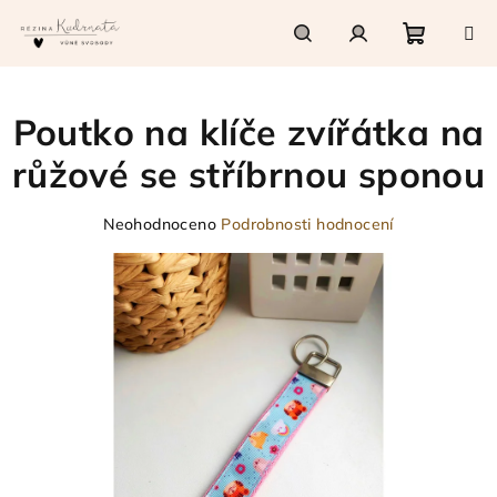
Přejít
na
obsah
Nákupn
Hledat
Přihlášení
Poutko na klíče zvířátka na
košík
růžové se stříbrnou sponou
Průměrné
Neohodnoceno
Podrobnosti hodnocení
hodnocení
produktu
je
0,0
z
5
hvězdiček.