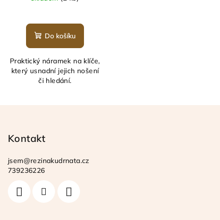
Průměrné
hodnocení
produktu
Do košíku
je
5,0
Praktický náramek na klíče,
z
který usnadní jejich nošení
5
či hledání.
hvězdiček.
Z
á
p
Kontakt
a
jsem
@
rezinakudrnata.cz
t
739236226
í