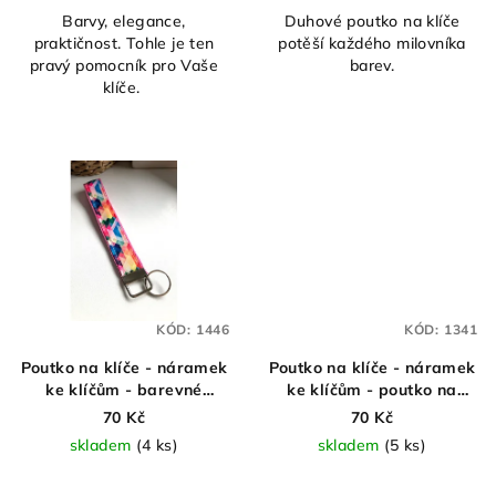
Barvy, elegance,
Duhové poutko na klíče
praktičnost. Tohle je ten
potěší každého milovníka
pravý pomocník pro Vaše
barev.
klíče.
KÓD:
1446
KÓD:
1341
Poutko na klíče - náramek
Poutko na klíče - náramek
ke klíčům - barevné
ke klíčům - poutko na
trojúhelníky na růžové
zápěstí - barevné
70 Kč
70 Kč
trojúhelníky
skladem
(4 ks)
skladem
(5 ks)