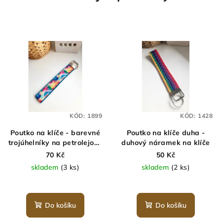
KÓD:
1899
KÓD:
1428
Poutko na klíče - barevné
Poutko na klíče duha -
trojúhelníky na petrolejové
duhový náramek na klíče
- náramek na klíče
70 Kč
50 Kč
skladem
(3 ks)
skladem
(2 ks)
Do košíku
Do košíku