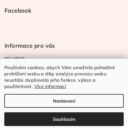
Facebook
Informace pro vás
Můj příběh
Obchodní a reklamační podmínky
Používám cookies, abych Vám umožnila pohodlné
Podmínky ochrany osob. úd.
prohlížení webu a díky analýze provozu webu
neustále zlepšovala jeho funkce, výkon a
Doprava a platba
použitelnost.
Více informací
Kontakty
Nastavení
Copyright 2026
Rézina Kudrnatá
. Všechna práva
vyhrazena.
Souhlasím
Vytvořil Shoptet