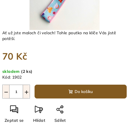
Ať už jste maloch či veloch! Tohle poutko na klíče Vás jistě
potěší.
70 Kč
Měrná
skladem
(2 ks)
cena:
Kód:
1902
−
+
Do košíku
Zeptat se
Hlídat
Sdílet