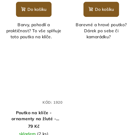
Do košíku
Do košíku
Barvy, pohodlí a
Barevné a hravé poutko?
praktičnost? To vše splňuje
Dárek po sebe či
toto poutko na klíče.
kamarádku?
KÓD:
1920
Poutko na klíče -
ornamenty na žluté -
náramek na klíče
79 Kč
skladem
(2 ks)