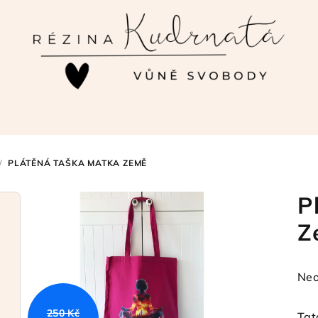
/
PLÁTĚNÁ TAŠKA MATKA ZEMĚ
P
Z
Prů
Neo
hod
pro
250 Kč
Tat