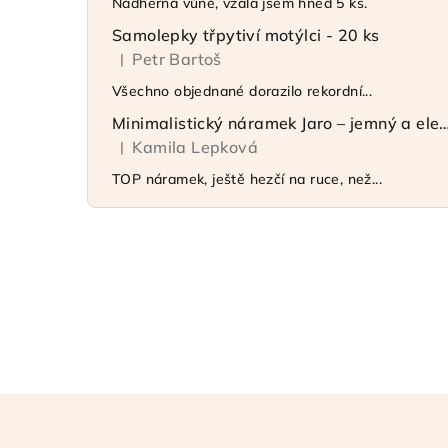
Nádherná vůně, vzala jsem hned 5 ks.
Samolepky třpytiví motýlci - 20 ks
Petr Bartoš
|
Hodnocení produktu je 5 z 5 hvězdiček.
Všechno objednané dorazilo rekordní...
Minimalistický náramek Jaro – jemný 
Kamila Lepková
|
Hodnocení produktu je 5 z 5 hvězdiček.
TOP náramek, ještě hezčí na ruce, než...
Z