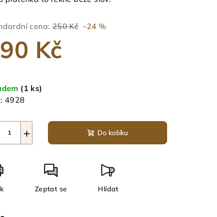
ndardní cena:
250 Kč
–24 %
90 Kč
zdiček.
ná
a:
ladem
(1 ks)
:
4928
+
Do košíku
sk
Zeptat se
Hlídat