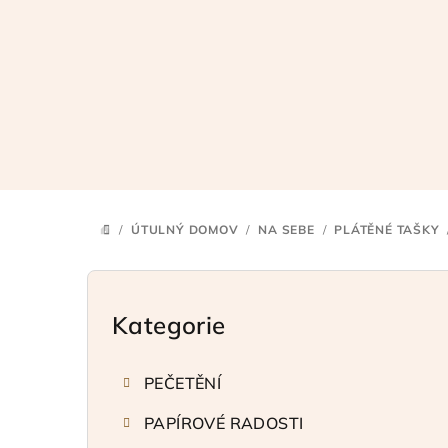
Přejít
na
obsah
/
ÚTULNÝ DOMOV
/
NA SEBE
/
PLÁTĚNÉ TAŠKY
DOMŮ
P
o
Kategorie
Přeskočit
kategorie
s
PEČETĚNÍ
t
PAPÍROVÉ RADOSTI
r