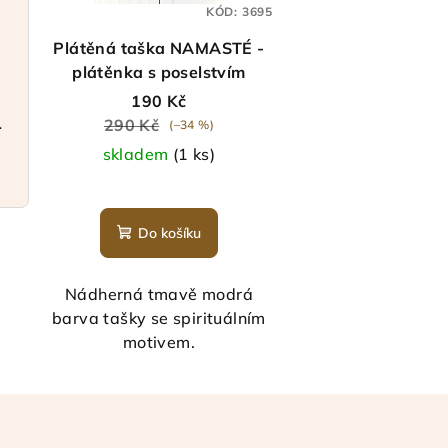
KÓD:
3695
Plátěná taška NAMASTÉ -
plátěnka s poselstvím
190 Kč
a elegantní
290 Kč
(–34 %)
skladem
(1 ks)
Do košíku
Nádherná tmavě modrá
barva tašky se spirituálním
motivem.