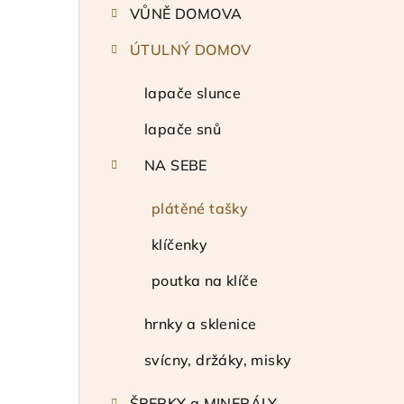
VŮNĚ DOMOVA
a
ÚTULNÝ DOMOV
n
n
lapače slunce
í
lapače snů
p
NA SEBE
a
plátěné tašky
n
klíčenky
e
poutka na klíče
l
hrnky a sklenice
svícny, držáky, misky
ŠPERKY a MINERÁLY