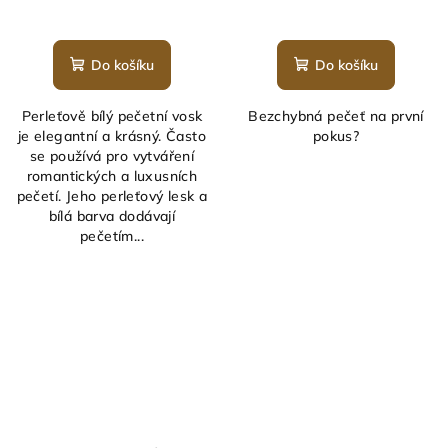
Průměrné
hodnocení
produktu
Do košíku
Do košíku
je
5,0
Perleťově bílý pečetní vosk
Bezchybná pečeť na první
z
je elegantní a krásný. Často
pokus?
5
se používá pro vytváření
hvězdiček.
romantických a luxusních
pečetí. Jeho perleťový lesk a
bílá barva dodávají
pečetím...