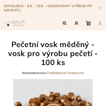
Přejít
DOVOLENÁ - 8.8. - 15.8. - OBJEDNÁVKY VYŘÍDÍM PO
na
NÁVRATU
obsah
Nákupn
Hledat
Přihlášení
Pečetní vosk měděný -
košík
vosk pro výrobu pečetí -
100 ks
Průměrné
Neohodnoceno
Podrobnosti hodnocení
hodnocení
produktu
je
0,0
z
5
hvězdiček.