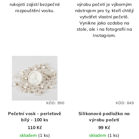
rukojeti zajistí bezpečné
výrobu pečetí je výborným
5
rozpouštění vosku.
nástrojem pro ty, kteří chtějí
hvězdiček.
vytvářet vlastní pečetě.
Vynikne jako ozdoba na
stole, ale i na fotografii na
Instagram.
KÓD:
990
KÓD:
849
Pečetní vosk - perleťově
Silikonová podložka na
bílý - 100 ks
výrobu pečetí
110 Kč
99 Kč
skladem
(1 ks)
skladem
(1 ks)