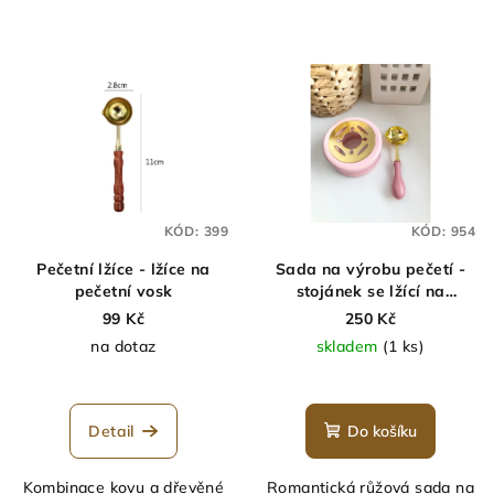
KÓD:
399
KÓD:
954
Pečetní lžíce - lžíce na
Sada na výrobu pečetí -
pečetní vosk
stojánek se lžící na
pečetění
99 Kč
250 Kč
na dotaz
skladem
(1 ks)
Průměrné
hodnocení
produktu
Detail
Do košíku
je
5,0
Kombinace kovu a dřevěné
Romantická růžová sada na
z