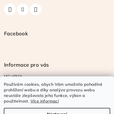
í
Facebook
Informace pro vás
Můj příběh
Obchodní a reklamační podmínky
Používám cookies, abych Vám umožnila pohodlné
Podmínky ochrany osob. úd.
prohlížení webu a díky analýze provozu webu
neustále zlepšovala jeho funkce, výkon a
Doprava a platba
použitelnost.
Více informací
Kontakty