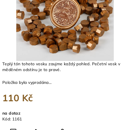
Teplý tón tohoto vosku zaujme každý pohled. Pečetní vosk v
měděném odstínu je to pravé.
Položka byla vyprodána…
110 Kč
Měrná
na dotaz
cena:
Kód:
1161