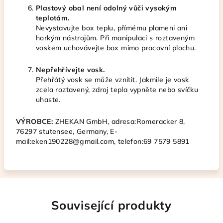
Plastový obal není odolný vůči vysokým
teplotám.
Nevystavujte box teplu, přímému plameni ani
horkým nástrojům. Při manipulaci s roztaveným
voskem uchovávejte box mimo pracovní plochu.
Nepřehřívejte vosk.
Přehřátý vosk se může vznítit. Jakmile je vosk
zcela roztavený, zdroj tepla vypněte nebo svíčku
uhaste.
VÝROBCE:
ZHEKAN GmbH, adresa
:Romeracker 8,
76297 stutensee, Germany,
E-
mail:eken190228@gmail.com, telefon
:69 7579 5891
Související produkty