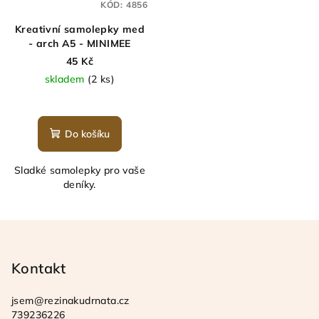
KÓD:
4856
Kreativní samolepky med
- arch A5 - MINIMEE
45 Kč
skladem
(2 ks)
Do košíku
Sladké samolepky pro vaše
deníky.
Z
á
p
Kontakt
a
jsem
@
rezinakudrnata.cz
t
739236226