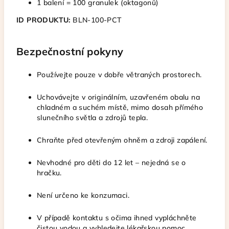
1 balení = 100 granulek (oktagonů)
ID PRODUKTU:
BLN-100-PCT
Bezpečnostní pokyny
Používejte pouze v dobře větraných prostorech.
Uchovávejte v originálním, uzavřeném obalu na
chladném a suchém místě, mimo dosah přímého
slunečního světla a zdrojů tepla.
Chraňte před otevřeným ohněm a zdroji zapálení.
Nevhodné pro děti do 12 let – nejedná se o
hračku.
Není určeno ke konzumaci.
V případě kontaktu s očima ihned vypláchněte
čistou vodou a vyhledejte lékařskou pomoc.