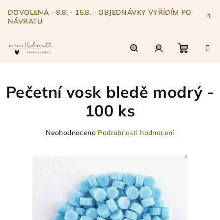
Přejít
DOVOLENÁ - 8.8. - 15.8. - OBJEDNÁVKY VYŘÍDÍM PO
na
NÁVRATU
obsah
Nákupn
Hledat
Přihlášení
Pečetní vosk bledě modrý -
košík
100 ks
Průměrné
Neohodnoceno
Podrobnosti hodnocení
hodnocení
produktu
je
0,0
z
5
hvězdiček.