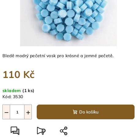
Bledě modrý pečetní vosk pro krásné a jemné pečetě.
110 Kč
Měrná
skladem
(1 ks)
cena:
Kód:
3530
−
+
Do košíku