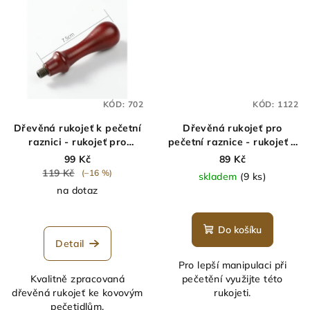
KÓD:
702
KÓD:
1122
Dřevěná rukojeť k pečetní
Dřevěná rukojeť pro
raznici - rukojeť pro
pečetní raznice - rukojeť k
pečetidlo
pečetidlu
99 Kč
89 Kč
119 Kč
(–16 %)
skladem
(9 ks)
na dotaz
Do košíku
Detail
Pro lepší manipulaci při
Kvalitně zpracovaná
pečetění využijte této
dřevěná rukojeť ke kovovým
rukojeti.
pečetidlům.