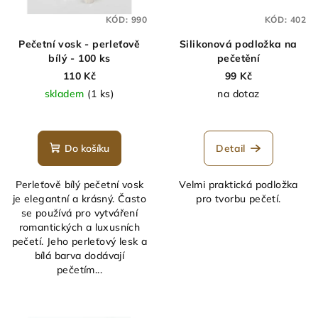
KÓD:
990
KÓD:
402
Pečetní vosk - perleťově
Silikonová podložka na
bílý - 100 ks
pečetění
110 Kč
99 Kč
skladem
(1 ks)
na dotaz
Průměrné
hodnocení
produktu
Do košíku
Detail
je
5,0
Perleťově bílý pečetní vosk
Velmi praktická podložka
z
je elegantní a krásný. Často
pro tvorbu pečetí.
5
se používá pro vytváření
hvězdiček.
romantických a luxusních
pečetí. Jeho perleťový lesk a
bílá barva dodávají
pečetím...