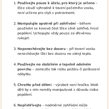
Používejte pouze k účelu, pro který je určena
–
lžíce slouží výhradně k tavení pečetního vosku,
není určena pro styk s potravinami.
Manipulujte opatrně při zahřívání
– během
používání se kovová část lžíce silně zahřívá, hrozí
popálení. Uchopujte vždy pouze za dřevěnou
rukojeť.
Neponechávejte bez dozoru
– při tavení vosku
nenechávejte lžíci bez dozoru na zdroji tepla.
Používejte na stabilním a tepelně odolném
povrchu
– zamezíte tak riziku požáru či poškození
nábytku.
Chraňte před dětmi
– výrobek není hračka. Malé
děti by s ním neměly manipulovat z důvodu rizika
popálení.
Nepřehřívejte
– nadměrné zahřívání může