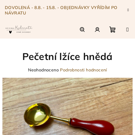
Přejít
DOVOLENÁ - 8.8. - 15.8. - OBJEDNÁVKY VYŘÍDÍM PO
na
NÁVRATU
obsah
Nákupn
Hledat
Přihlášení
Pečetní lžíce hnědá
košík
Průměrné
Neohodnoceno
Podrobnosti hodnocení
hodnocení
produktu
je
0,0
z
5
hvězdiček.