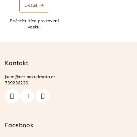
Detail
Pečetící lžíce pro tavení
vosku.
Z
á
p
Kontakt
a
jsem
@
rezinakudrnata.cz
t
739236226
í
Facebook