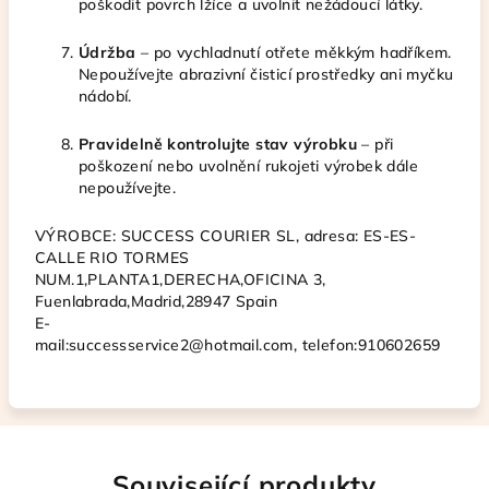
poškodit povrch lžíce a uvolnit nežádoucí látky.
Údržba
– po vychladnutí otřete měkkým hadříkem.
Nepoužívejte abrazivní čisticí prostředky ani myčku
nádobí.
Pravidelně kontrolujte stav výrobku
– při
poškození nebo uvolnění rukojeti výrobek dále
nepoužívejte.
VÝROBCE:
SUCCESS COURIER SL, adresa
: ES-ES-
CALLE RIO TORMES
NUM.1,PLANTA1,DERECHA,OFICINA 3,
Fuenlabrada,Madrid,28947 Spain
E-
mail:successservice2@hotmail.com,
telefon:910602659
Související produkty