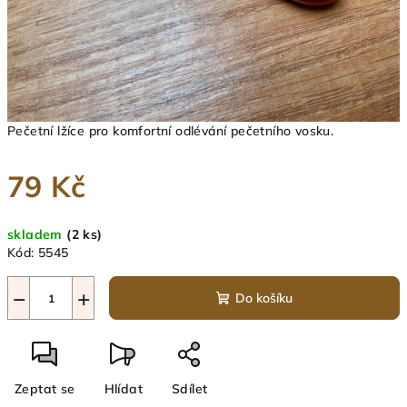
Pečetní lžíce pro komfortní odlévání pečetního vosku.
79 Kč
Měrná
skladem
(2 ks)
cena:
Kód:
5545
−
+
Do košíku
Zeptat se
Hlídat
Sdílet