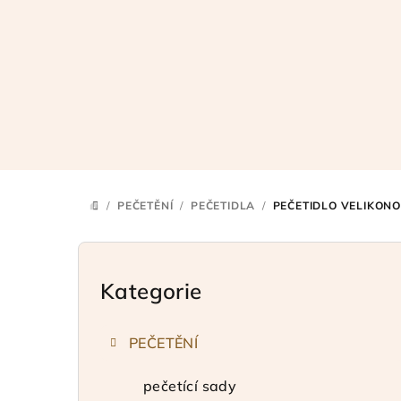
Přejít
na
obsah
/
PEČETĚNÍ
/
PEČETIDLA
/
PEČETIDLO VELIKONOČ
DOMŮ
P
o
Kategorie
Přeskočit
kategorie
s
PEČETĚNÍ
t
r
pečetící sady