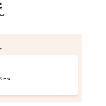
let
e
 25 mm