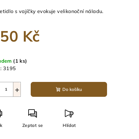
nocení
duktu
etidlo s vajíčky evokuje velikonoční náladu.
50 Kč
zdiček.
ná
a:
ladem
(1 ks)
:
3195
+
Do košíku
sk
Zeptat se
Hlídat