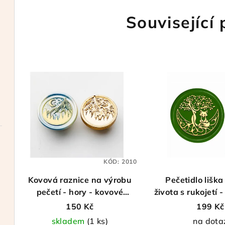
Související
KÓD:
2010
Kovová raznice na výrobu
Pečetidlo liška
pečetí - hory - kovové
života s rukojetí 
pečetidlo
mm
150 Kč
199 Kč
skladem
(1 ks)
na dota