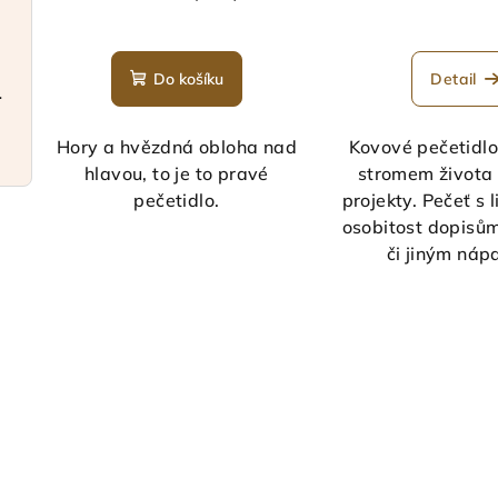
Do košíku
Detail
a elegantní
Hory a hvězdná obloha nad
Kovové pečetidlo 
hlavou, to je to pravé
stromem života
pečetidlo.
projekty. Pečeť s 
osobitost dopisům
či jiným ná