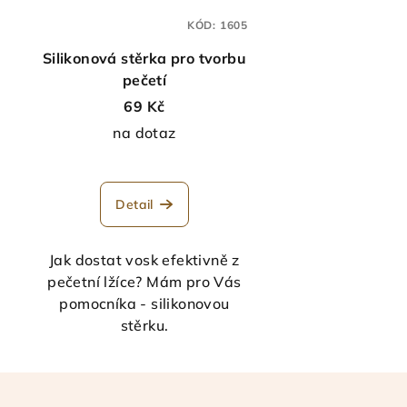
KÓD:
1605
Silikonová stěrka pro tvorbu
pečetí
69 Kč
na dotaz
Průměrné
hodnocení
Detail
produktu
je
5,0
Jak dostat vosk efektivně z
z
pečetní lžíce? Mám pro Vás
5
pomocníka - silikonovou
hvězdiček.
stěrku.