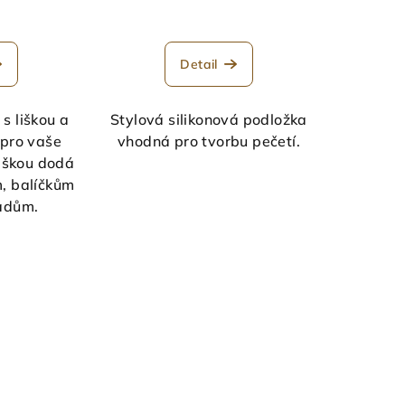
Detail
s liškou a
Stylová silikonová podložka
 pro vaše
vhodná pro tvorbu pečetí.
liškou dodá
, balíčkům
padům.