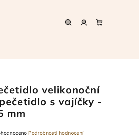
Hledat
Přihlášení
Nákupní
košík
ečetidlo velikonoční
 pečetidlo s vajíčky -
5 mm
měrné
hodnoceno
Podrobnosti hodnocení