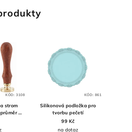
 produkty
KÓD:
3108
KÓD:
861
 a strom
Silikonová podložka pro
- průměr 30
tvorbu pečetí
99 Kč
z
na dotaz