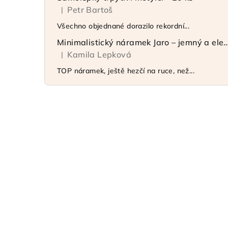
Petr Bartoš
|
Hodnocení produktu je 5 z 5 hvězdiček.
Všechno objednané dorazilo rekordní...
Minimalistický náramek Jaro – jemný 
Kamila Lepková
|
Hodnocení produktu je 5 z 5 hvězdiček.
TOP náramek, ještě hezčí na ruce, než...