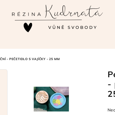
NÍ - PEČETIDLO S VAJÍČKY - 25 MM
P
-
2
Prů
Neo