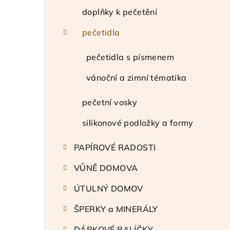
a
doplňky k pečetění
n
pečetidla
n
pečetidla s písmenem
í
vánoční a zimní tématika
p
pečetní vosky
a
silikonové podložky a formy
n
e
PAPÍROVÉ RADOSTI
l
VŮNĚ DOMOVA
ÚTULNÝ DOMOV
ŠPERKY a MINERÁLY
DÁRKOVÉ BALÍČKY