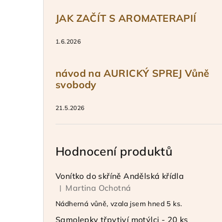
JAK ZAČÍT S AROMATERAPIÍ
1.6.2026
návod na AURICKÝ SPREJ Vůně
svobody
21.5.2026
Hodnocení produktů
Vonítko do skříně Andělská křídla
Martina Ochotná
|
Hodnocení produktu je 5 z 5 hvězdiček.
Nádherná vůně, vzala jsem hned 5 ks.
Samolepky třpytiví motýlci - 20 ks