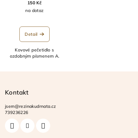
150 Kč
na dotaz
Detail
Kovové pečetidlo s
ozdobným písmenem A.
Z
á
p
Kontakt
a
jsem
@
rezinakudrnata.cz
t
739236226
í