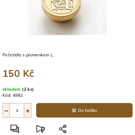
Pečetidlo s písmenkem L.
150 Kč
Měrná
skladem
(2 ks)
cena:
Kód:
4982
−
+
Do košíku