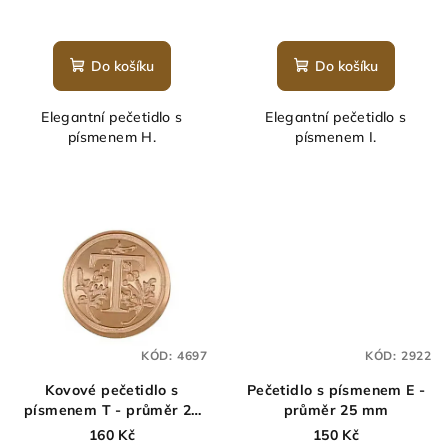
Do košíku
Do košíku
Elegantní pečetidlo s
Elegantní pečetidlo s
písmenem H.
písmenem I.
KÓD:
4697
KÓD:
2922
Kovové pečetidlo s
Pečetidlo s písmenem E -
písmenem T - průměr 25
průměr 25 mm
mm
160 Kč
150 Kč