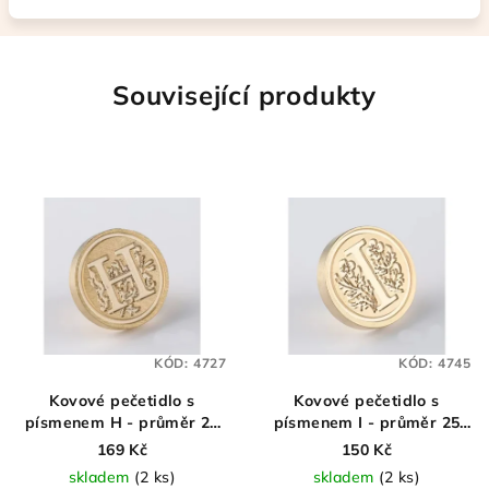
Související produkty
KÓD:
4727
KÓD:
4745
Kovové pečetidlo s
Kovové pečetidlo s
písmenem H - průměr 25
písmenem I - průměr 25
mm
mm
169 Kč
150 Kč
skladem
(2 ks)
skladem
(2 ks)