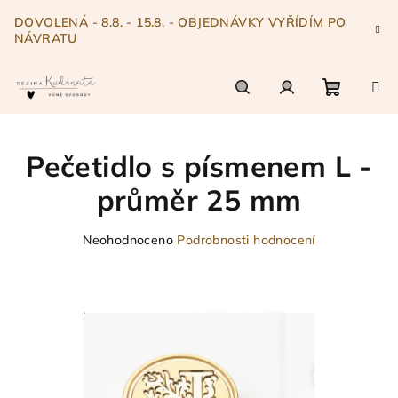
Přejít
DOVOLENÁ - 8.8. - 15.8. - OBJEDNÁVKY VYŘÍDÍM PO
na
NÁVRATU
obsah
Nákupn
Hledat
Přihlášení
Pečetidlo s písmenem L -
košík
průměr 25 mm
Průměrné
Neohodnoceno
Podrobnosti hodnocení
hodnocení
produktu
je
0,0
z
5
hvězdiček.