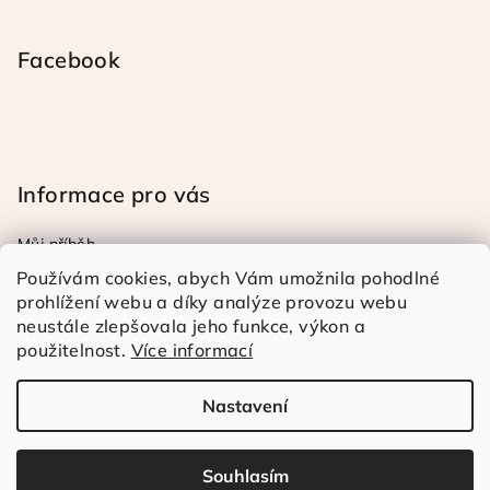
Facebook
Informace pro vás
Můj příběh
Obchodní a reklamační podmínky
Používám cookies, abych Vám umožnila pohodlné
Podmínky ochrany osob. úd.
prohlížení webu a díky analýze provozu webu
neustále zlepšovala jeho funkce, výkon a
Doprava a platba
použitelnost.
Více informací
Kontakty
Nastavení
Copyright 2026
Rézina Kudrnatá
. Všechna práva
vyhrazena.
Souhlasím