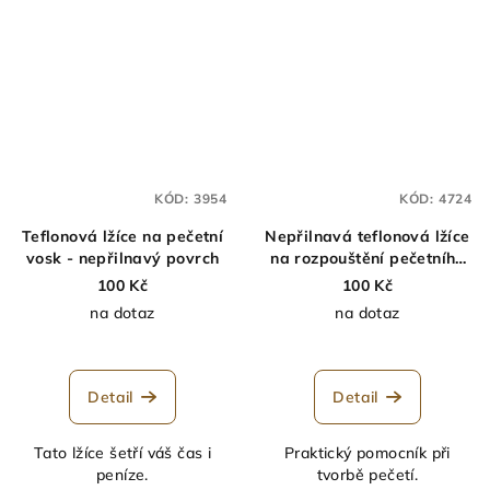
KÓD:
3954
KÓD:
4724
Teflonová lžíce na pečetní
Nepřilnavá teflonová lžíce
vosk - nepřilnavý povrch
na rozpouštění pečetního
vosku - bílá
100 Kč
100 Kč
na dotaz
na dotaz
Detail
Detail
Tato lžíce šetří váš čas i
Praktický pomocník při
peníze.
tvorbě pečetí.