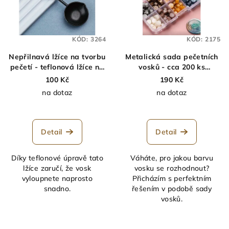
KÓD:
3264
KÓD:
2175
Nepřilnavá lžíce na tvorbu
Metalická sada pečetních
pečetí - teflonová lžíce na
vosků - cca 200 ks
vosk
barevných vosků na
100 Kč
190 Kč
výrobu pečetí
na dotaz
na dotaz
Průměrné
Průměrné
hodnocení
hodnocení
produktu
produktu
Detail
Detail
je
je
5,0
5,0
Díky teflonové úpravě tato
Váháte, pro jakou barvu
z
z
lžíce zaručí, že vosk
vosku se rozhodnout?
5
5
vyloupnete naprosto
Přicházím s perfektním
hvězdiček.
hvězdiček.
snadno.
řešením v podobě sady
vosků.