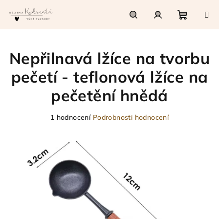
Přejít
na
obsah
Nákupn
Hledat
Přihlášení
Nepřilnavá lžíce na tvorbu
košík
pečetí - teflonová lžíce na
pečetění hnědá
Průměrné
1 hodnocení
Podrobnosti hodnocení
hodnocení
produktu
je
5,0
z
5
hvězdiček.