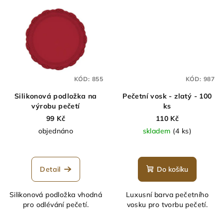
KÓD:
855
KÓD:
987
Silikonová podložka na
Pečetní vosk - zlatý - 100
výrobu pečetí
ks
99 Kč
110 Kč
objednáno
skladem
(4 ks)
Detail
Do košíku
Silikonová podložka vhodná
Luxusní barva pečetního
pro odlévání pečetí.
vosku pro tvorbu pečetí.