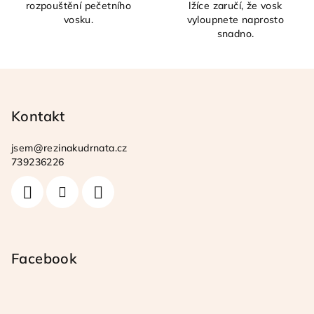
rozpouštění pečetního
lžíce zaručí, že vosk
vosku.
vyloupnete naprosto
snadno.
Z
á
p
Kontakt
a
jsem
@
rezinakudrnata.cz
t
739236226
í
Facebook