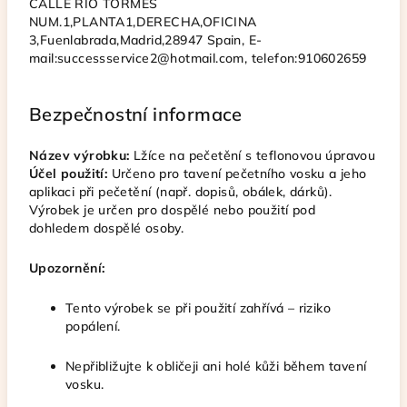
CALLE RIO TORMES
NUM.1,PLANTA1,DERECHA,OFICINA
3,Fuenlabrada,Madrid,28947 Spain,
E-
mail:successservice2@hotmail.com,
telefon:910602659
Bezpečnostní informace
Název výrobku:
Lžíce na pečetění s teflonovou úpravou
Účel použití:
Určeno pro tavení pečetního vosku a jeho
aplikaci při pečetění (např. dopisů, obálek, dárků).
Výrobek je určen pro dospělé nebo použití pod
dohledem dospělé osoby.
Upozornění:
Tento výrobek se při použití zahřívá – riziko
popálení.
Nepřibližujte k obličeji ani holé kůži během tavení
vosku.