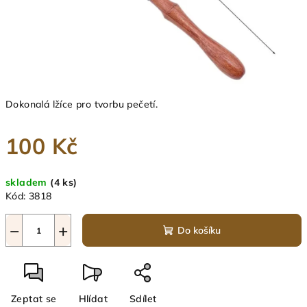
Dokonalá lžíce pro tvorbu pečetí.
100 Kč
Měrná
skladem
(4 ks)
cena:
Kód:
3818
−
+
Do košíku
Zeptat se
Hlídat
Sdílet