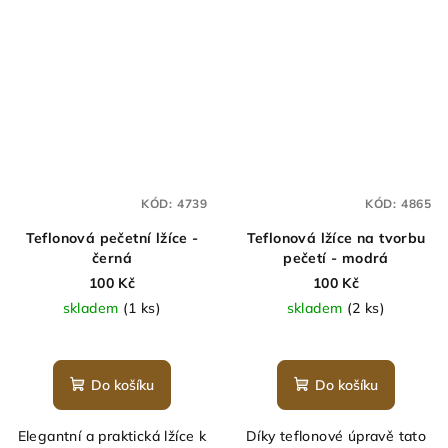
KÓD:
4739
KÓD:
4865
Teflonová pečetní lžíce -
Teflonová lžíce na tvorbu
černá
pečetí - modrá
100 Kč
100 Kč
skladem
(1 ks)
skladem
(2 ks)
Do košíku
Do košíku
Elegantní a praktická lžíce k
Díky teflonové úpravě tato