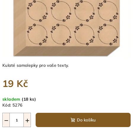
Kulaté samolepky pro vaše texty.
19 Kč
Měrná
skladem
(18 ks)
cena:
Kód:
5276
−
+
Do košíku