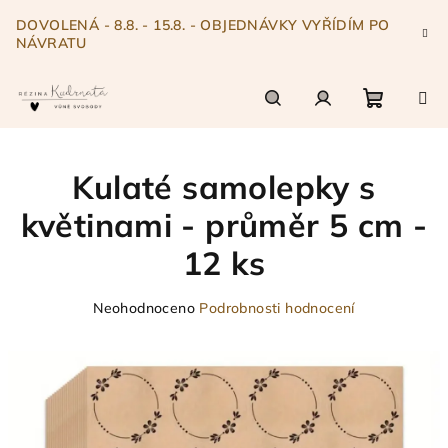
Přejít
DOVOLENÁ - 8.8. - 15.8. - OBJEDNÁVKY VYŘÍDÍM PO
na
NÁVRATU
obsah
Nákupn
Hledat
Přihlášení
Kulaté samolepky s
košík
květinami - průměr 5 cm -
12 ks
Průměrné
Neohodnoceno
Podrobnosti hodnocení
hodnocení
produktu
je
0,0
z
5
hvězdiček.