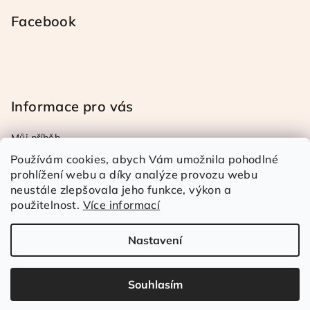
Facebook
Informace pro vás
Můj příběh
Obchodní a reklamační podmínky
Používám cookies, abych Vám umožnila pohodlné
Podmínky ochrany osob. úd.
prohlížení webu a díky analýze provozu webu
neustále zlepšovala jeho funkce, výkon a
Doprava a platba
použitelnost.
Více informací
Kontakty
Nastavení
Copyright 2026
Rézina Kudrnatá
. Všechna práva
vyhrazena.
Souhlasím
Vytvořil Shoptet