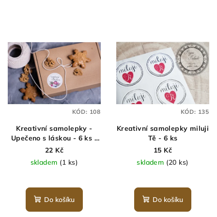
KÓD:
108
KÓD:
135
Kreativní samolepky -
Kreativní samolepky miluji
Upečeno s láskou - 6 ks -
Tě - 6 ks
muffiny
22 Kč
15 Kč
skladem
(1 ks)
skladem
(20 ks)
Do košíku
Do košíku