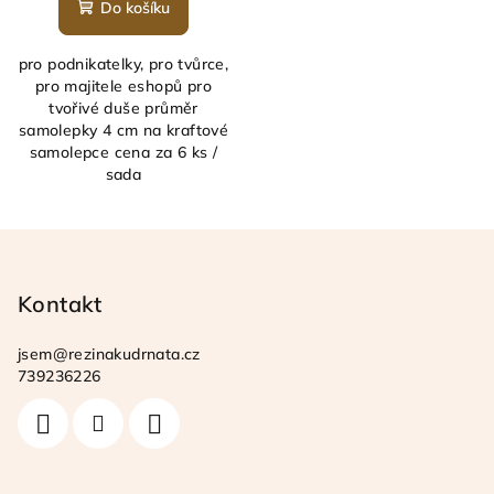
Do košíku
pro podnikatelky, pro tvůrce,
pro majitele eshopů pro
tvořivé duše průměr
samolepky 4 cm na kraftové
samolepce cena za 6 ks /
sada
Z
á
p
Kontakt
a
jsem
@
rezinakudrnata.cz
t
739236226
í