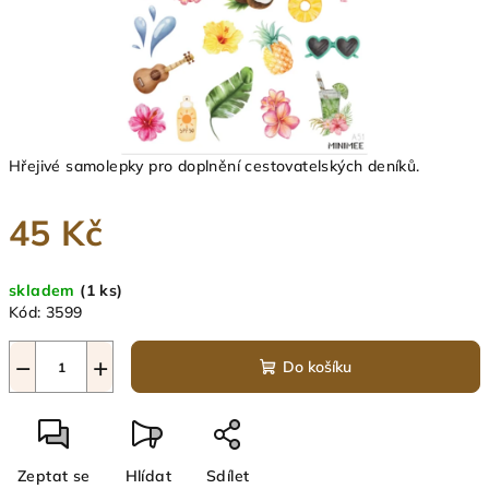
Hřejivé samolepky pro doplnění cestovatelských deníků.
45 Kč
Měrná
skladem
(1 ks)
cena:
Kód:
3599
−
+
Do košíku
Zeptat se
Hlídat
Sdílet