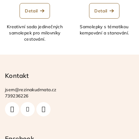
hodnocení
produktu
Detail
Detail
je
5,0
Kreativní sada jedinečných
Samolepky s tématikou
z
samolepek pro milovníky
kempování a stanování.
5
cestování.
hvězdiček.
Z
á
p
Kontakt
a
jsem
@
rezinakudrnata.cz
t
739236226
í
Facebook