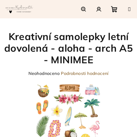
Přejít
na
obsah
Nákupn
Hledat
Přihlášení
Kreativní samolepky letní
košík
dovolená - aloha - arch A5
- MINIMEE
Průměrné
Neohodnoceno
Podrobnosti hodnocení
hodnocení
produktu
je
0,0
z
5
hvězdiček.