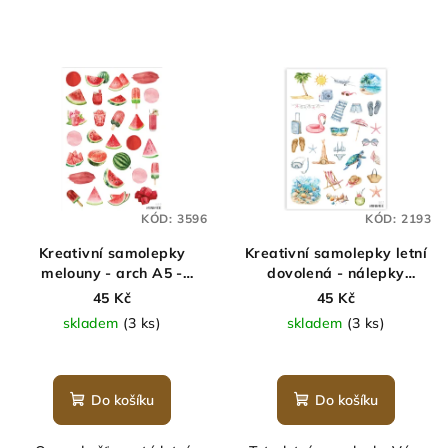
KÓD:
3596
KÓD:
2193
Kreativní samolepky
Kreativní samolepky letní
melouny - arch A5 -
dovolená - nálepky
MINIMEE
cestování - arch A5 -
45 Kč
45 Kč
MINIMEE
skladem
(3 ks)
skladem
(3 ks)
Do košíku
Do košíku