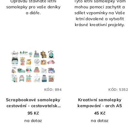
Opravdu šťavnaté letní
Tyto letní samolepky Vám
samolepky pro vaše deníky
mohou pomoci zachytit a
a diáře.
sdílet vzpomínky na Vaše
letní dovolené a vytvořit
krásné kreativní projekty.
KÓD:
894
KÓD:
5352
Scrapbookové samolepky
Kreativní samolepky
cestování - cestovatelské
kempování - arch A5
samolepky - 24 ks
95 Kč
45 Kč
na dotaz
na dotaz
Průměrné