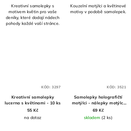
Kreativní samolepky s
Kouzelní motýlci a květinové
motivem květin pro vaše
motivy v podobě samolepek.
deníky, které dodají nádech
pohody každé vaší stránce.
KÓD:
3297
KÓD:
3521
Kreativní samolepky
Samolepky holografičtí
lucerna s květinami - 10 ks
motýlci - nálepky motýlci
se třpytem - 20 ks
55 Kč
69 Kč
na dotaz
skladem
(2 ks)