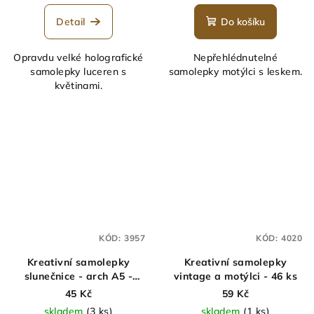
Detail
Do košíku
Opravdu velké holografické
Nepřehlédnutelné
samolepky luceren s
samolepky motýlci s leskem.
květinami.
KÓD:
3957
KÓD:
4020
Kreativní samolepky
Kreativní samolepky
slunečnice - arch A5 -
vintage a motýlci - 46 ks
MINIMEE
45 Kč
59 Kč
skladem
(3 ks)
skladem
(1 ks)