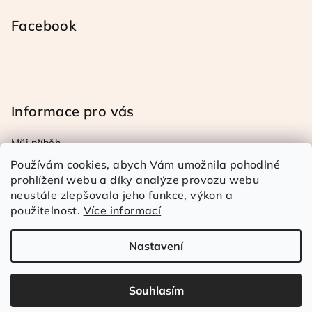
Facebook
Informace pro vás
Můj příběh
Obchodní a reklamační podmínky
Používám cookies, abych Vám umožnila pohodlné
Podmínky ochrany osob. úd.
prohlížení webu a díky analýze provozu webu
neustále zlepšovala jeho funkce, výkon a
Doprava a platba
použitelnost.
Více informací
Kontakty
Nastavení
Copyright 2026
Rézina Kudrnatá
. Všechna práva
vyhrazena.
Souhlasím
Vytvořil Shoptet