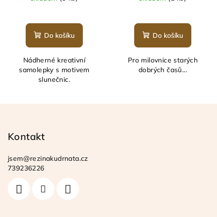
Do košíku
Do košíku
Nádherné kreativní
Pro milovnice starých
samolepky s motivem
dobrých časů...
slunečnic.
Z
á
p
Kontakt
a
jsem
@
rezinakudrnata.cz
t
739236226
í