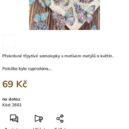
Překrásné třpytivé samolepky s motivem motýlů a květin.
Položka byla vyprodána…
69 Kč
Měrná
na dotaz
cena:
Kód:
2661