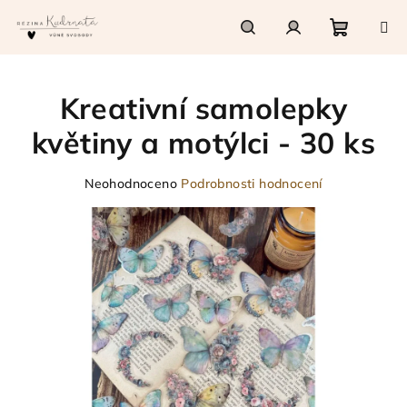
Přejít
na
obsah
Nákupn
Hledat
Přihlášení
Kreativní samolepky
košík
květiny a motýlci - 30 ks
Průměrné
Neohodnoceno
Podrobnosti hodnocení
hodnocení
produktu
je
0,0
z
5
hvězdiček.