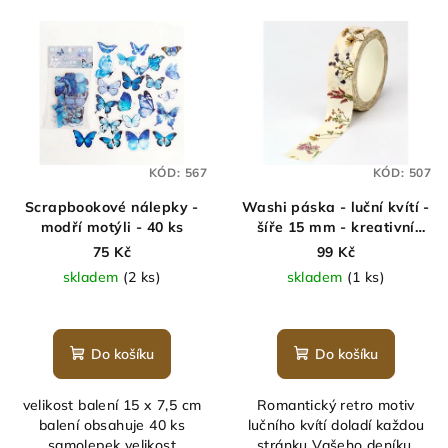
KÓD:
567
KÓD:
507
Scrapbookové nálepky -
Washi páska - luční kvítí -
modří motýli - 40 ks
šíře 15 mm - kreativní
páska
75 Kč
99 Kč
skladem
(2 ks)
skladem
(1 ks)
Do košíku
Do košíku
velikost balení 15 x 7,5 cm
Romantický retro motiv
balení obsahuje 40 ks
lučního kvítí doladí každou
samolepek velikost
stránku Vašeho deníku.