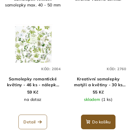
samolepky max. 40 - 50 mm
KÓD:
2004
KÓD:
2760
Samolepky romantické
Kreativní samolepky
květiny - 46 ks - nálepky
motýli a květiny - 30 ks
do alba
(fialoví)
59 Kč
55 Kč
na dotaz
skladem
(1 ks)
Detail
Do košíku