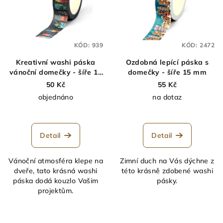
KÓD:
939
KÓD:
2472
Kreativní washi páska
Ozdobná lepící páska s
vánoční domečky - šíře 15
domečky - šíře 15 mm
mm - páska se vzorem
50 Kč
55 Kč
objednáno
na dotaz
Detail
Detail
Vánoční atmosféra klepe na
Zimní duch na Vás dýchne z
dveře, tato krásná washi
této krásně zdobené washi
páska dodá kouzlo Vašim
pásky.
projektům.