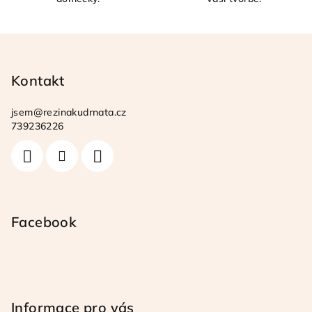
Z
á
p
Kontakt
a
jsem
@
rezinakudrnata.cz
t
739236226
í
Facebook
Informace pro vás