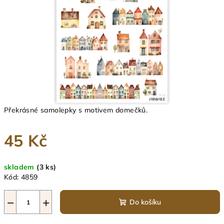
Překrásné samolepky s motivem domečků.
45 Kč
Měrná
skladem
(3 ks)
cena:
Kód:
4859
−
+
Do košíku