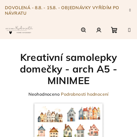
Přejít
DOVOLENÁ - 8.8. - 15.8. - OBJEDNÁVKY VYŘÍDÍM PO
na
NÁVRATU
obsah
Nákupn
Hledat
Přihlášení
Kreativní samolepky
košík
domečky - arch A5 -
MINIMEE
Průměrné
Neohodnoceno
Podrobnosti hodnocení
hodnocení
produktu
je
0,0
z
5
hvězdiček.