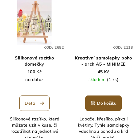
KÓD:
2682
KÓD:
2118
Silikonové razítko
Kreativní samolepky boho
domečky
- arch A5 - MINIMEE
100 Kč
45 Kč
na dotaz
skladem
(1 ks)
Detail
Do košíku
Silikonové razítko, které
Lapače, křesílko, pírka i
můžete užít v kuse, či
květiny. Tyhle samolepky
rozstříhat na jednotlivé
vdechnou pohodu a klid
domečky.
Vaší tvorbě.