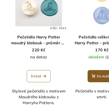
KÓD:
5042
Pečetidlo Harry Potter
Pečetidlo relikv
moudrý klobouk - průměr 30
Harry Potter - p
mm
220 Kč
170 Kč
na dotaz
skladem
(1
Průměrné
hodnocení
Detail
Do koší
produktu
je
5,0
Stylové pečetidlo s motivem
Pečetidlo s motiv
z
Moudrého klobouku z
smrti.
5
Harryho Pottera.
hvězdiček.