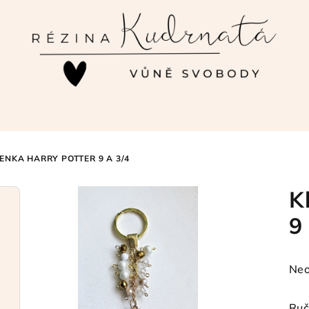
ČENKA HARRY POTTER 9 A 3/4
K
9
Prů
Neo
hod
pro
Ruč