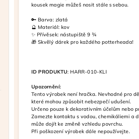
kousek magie můžeš nosit stále s sebou.
🔑 Barva: zlatá
🔮 Materiál: kov
✨ Přívěsek: nástupiště 9 ¾
🎁 Skvělý dárek pro každého potterheada!
ID PRODUKTU
: HARR-010-KLI
Upozornění:
Tento výrobek není hračka. Nevhodné pro dět
které mohou způsobit nebezpečí udušení.
Určeno pouze k dekorativním účelům nebo pr
Zamezte kontaktu s vodou, chemikáliemi a 
může dojít ke změně vzhledu povrchu.
Při poškození výrobek dále nepoužívejte.