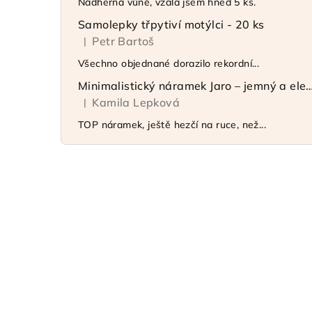
Nádherná vůně, vzala jsem hned 5 ks.
Samolepky třpytiví motýlci - 20 ks
Petr Bartoš
|
Hodnocení produktu je 5 z 5 hvězdiček.
Všechno objednané dorazilo rekordní...
Minimalistický náramek Jaro – jemný 
Kamila Lepková
|
Hodnocení produktu je 5 z 5 hvězdiček.
TOP náramek, ještě hezčí na ruce, než...