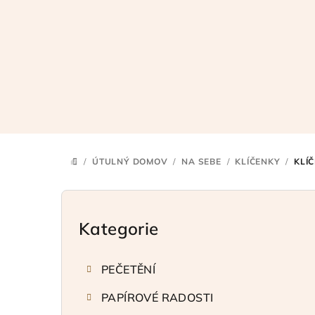
Přejít
na
obsah
/
ÚTULNÝ DOMOV
/
NA SEBE
/
KLÍČENKY
/
KLÍ
DOMŮ
P
o
Kategorie
Přeskočit
kategorie
s
PEČETĚNÍ
t
PAPÍROVÉ RADOSTI
r