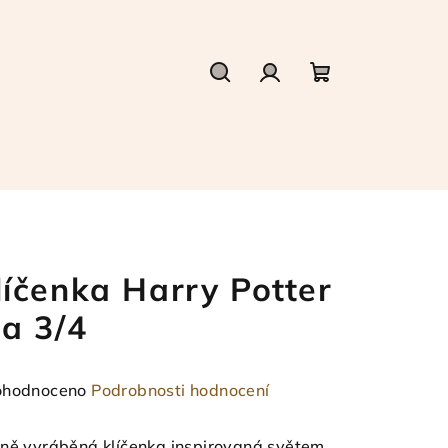
Hledat
Přihlášení
Nákupní
košík
líčenka Harry Potter
 a 3/4
měrné
hodnoceno
Podrobnosti hodnocení
nocení
duktu
ně vyráběná klíčenka inspirovaná světem