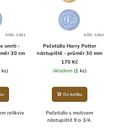
KÓD:
5361
KÓD:
5364
ie smrti -
Pečetidlo Harry Potter
růměr 30 cm
nástupiště - průměr 30 mm
170 Kč
 ks)
skladem
(1 ks)
ku
Do košíku
em relikvie
Pečetidlo s motivem
nástupiště 9 a 3/4.