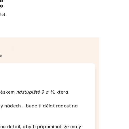
let
e
řívěskem
nástupiště 9 a ¾
, která
vý nádech – bude ti dělat radost na
a detail, aby ti připomínal, že malý