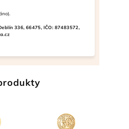
áno).
Deblín 336, 66475, IČO: 87483572,
a.cz
 produkty