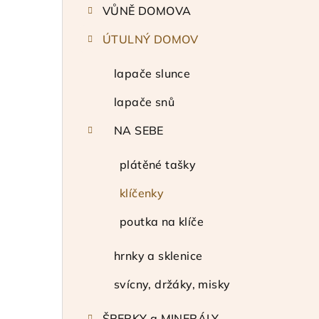
VŮNĚ DOMOVA
a
ÚTULNÝ DOMOV
n
n
lapače slunce
í
lapače snů
p
NA SEBE
a
plátěné tašky
n
klíčenky
e
poutka na klíče
l
hrnky a sklenice
svícny, držáky, misky
ŠPERKY a MINERÁLY