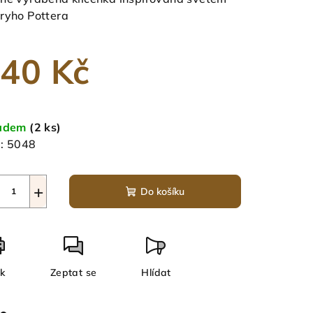
ryho Pottera
40 Kč
zdiček.
ná
a:
ladem
(2 ks)
:
5048
+
Do košíku
sk
Zeptat se
Hlídat