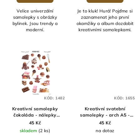
Velice univerzální
Je to kluk! Hurá! Pojďme si
samolepky s obrázky
zaznamenat jeho první
bylinek. Jsou trendy a
okamžiky a album dozdobit
moderní.
kreativními samolepkami.
KÓD:
1482
KÓD:
1655
Kreativní samolepky
Kreativní svatební
čokoláda - nálepky
samolepky - arch A5 -
sladkosti - arch A5 -
MINIMEE
45 Kč
45 Kč
MINIMEE
skladem
(2 ks)
na dotaz