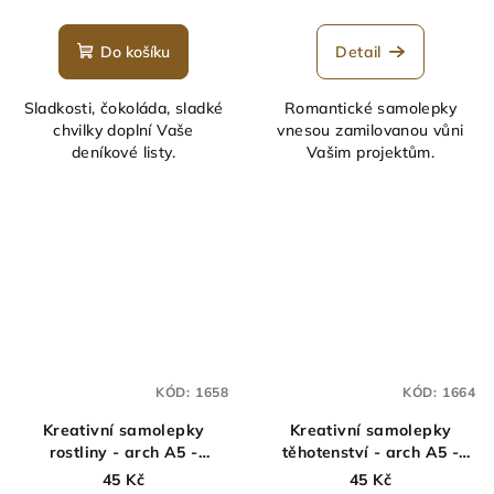
Průměrné
hodnocení
produktu
Do košíku
Detail
je
5,0
Sladkosti, čokoláda, sladké
Romantické samolepky
z
chvilky doplní Vaše
vnesou zamilovanou vůni
5
deníkové listy.
Vašim projektům.
hvězdiček.
KÓD:
1658
KÓD:
1664
Kreativní samolepky
Kreativní samolepky
rostliny - arch A5 -
těhotenství - arch A5 -
MINIMEE
MINIMEE
45 Kč
45 Kč