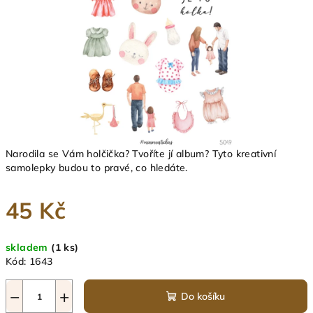
Narodila se Vám holčička? Tvoříte jí album? Tyto kreativní
samolepky budou to pravé, co hledáte.
45 Kč
Měrná
skladem
(1 ks)
cena:
Kód:
1643
−
+
Do košíku