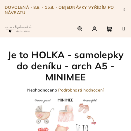
Přejít
DOVOLENÁ - 8.8. - 15.8. - OBJEDNÁVKY VYŘÍDÍM PO
na
NÁVRATU
obsah
Nákupn
Hledat
Přihlášení
Je to HOLKA - samolepky
košík
do deníku - arch A5 -
MINIMEE
Průměrné
Neohodnoceno
Podrobnosti hodnocení
hodnocení
produktu
je
0,0
z
5
hvězdiček.