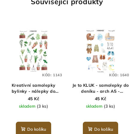
Související produkty
KÓD:
1143
KÓD:
1640
Kreativní samolepky
Je to KLUK - samolepky do
bylinky - nálepky do
deníku - arch A5 -
deníku - MINIMEE
MINIMEE
45 Kč
45 Kč
skladem
(3 ks)
skladem
(3 ks)
Do košíku
Do košíku