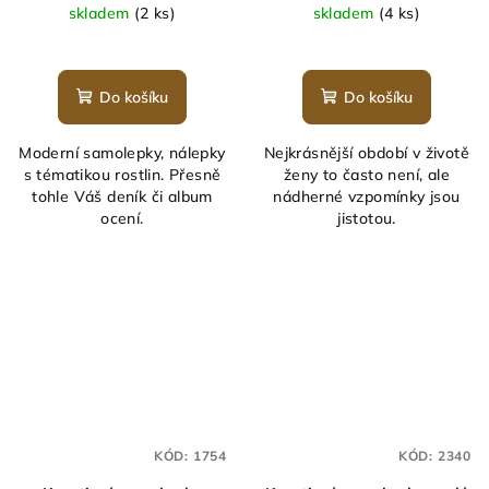
skladem
(2 ks)
skladem
(4 ks)
Do košíku
Do košíku
Moderní samolepky, nálepky
Nejkrásnější období v životě
s tématikou rostlin. Přesně
ženy to často není, ale
tohle Váš deník či album
nádherné vzpomínky jsou
ocení.
jistotou.
KÓD:
1754
KÓD:
2340