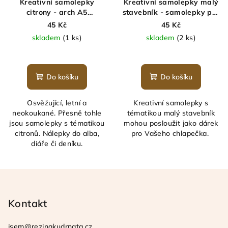
Kreativní samolepky
Kreativní samolepky malý
citrony - arch A5
stavebník - samolepky pro
samolepek - citronáda -
chlapečky - arch A5 -
45 Kč
45 Kč
MINIMEE
MINIMEE
skladem
(1 ks)
skladem
(2 ks)
Do košíku
Do košíku
Osvěžující, letní a
Kreativní samolepky s
neokoukané. Přesně tohle
tématikou malý stavebník
jsou samolepky s tématikou
mohou posloužit jako dárek
citronů. Nálepky do alba,
pro Vašeho chlapečka.
diáře či deníku.
Z
á
p
Kontakt
a
jsem
@
rezinakudrnata.cz