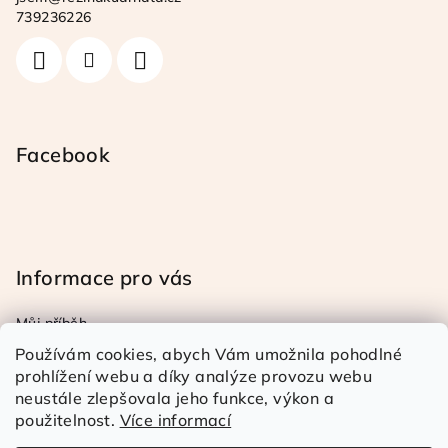
t
739236226
í
Facebook
Informace pro vás
Můj příběh
Obchodní a reklamační podmínky
Používám cookies, abych Vám umožnila pohodlné
Podmínky ochrany osob. úd.
prohlížení webu a díky analýze provozu webu
neustále zlepšovala jeho funkce, výkon a
Doprava a platba
použitelnost.
Více informací
Kontakty