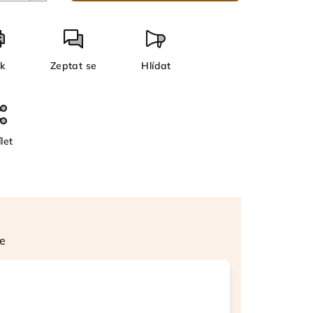
sk
Zeptat se
Hlídat
let
e