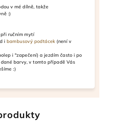
odou v mé dílně, takže
ně :)
 při ručním mytí
d i
bambusový podtácek
(není v
polep i "zapečení) a jezdím často i po
u dané barvy, v tomto případě Vás
šíme :)
 produkty