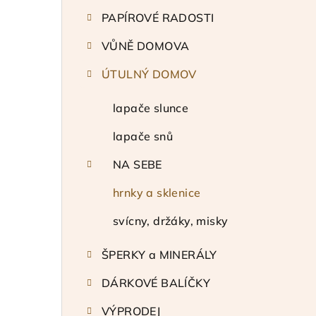
t
PAPÍROVÉ RADOSTI
r
VŮNĚ DOMOVA
a
ÚTULNÝ DOMOV
n
n
lapače slunce
í
lapače snů
p
NA SEBE
a
hrnky a sklenice
n
svícny, držáky, misky
e
ŠPERKY a MINERÁLY
l
DÁRKOVÉ BALÍČKY
VÝPRODEJ