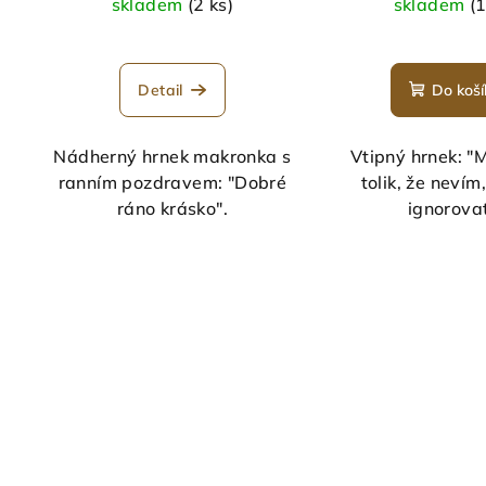
skladem
(2 ks)
skladem
(1
Průměrné
hodnocení
Detail
Do koší
produktu
je
5,0
Nádherný hrnek makronka s
Vtipný hrnek: 
z
ranním pozdravem: "Dobré
tolik, že nevím,
5
ráno krásko".
ignorovat
hvězdiček.