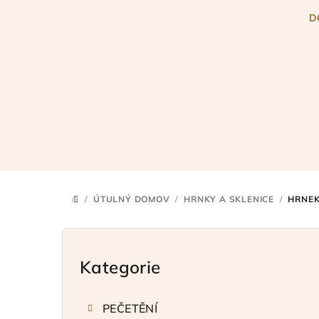
Přejít
D
na
obsah
/
ÚTULNÝ DOMOV
/
HRNKY A SKLENICE
/
HRNEK
DOMŮ
P
o
Kategorie
Přeskočit
kategorie
s
PEČETĚNÍ