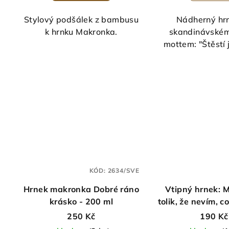
je
5,0
Stylový podšálek z bambusu
Nádherný hr
z
k hrnku Makronka.
skandinávském
5
mottem: "Štěstí 
hvě
KÓD:
2634/SVE
Hrnek makronka Dobré ráno
Vtipný hrnek: 
krásko - 200 ml
tolik, že nevím, c
dřív
250 Kč
190 Kč