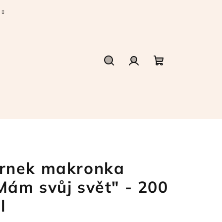
Hledat
Přihlášení
Nákupní
košík
rnek makronka
Mám svůj svět" - 200
l