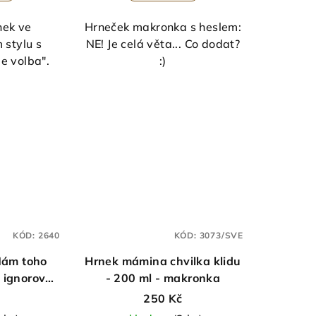
nek ve
Hrneček makronka s heslem:
 stylu s
NE! Je celá věta... Co dodat?
je volba".
:)
zdiček.
KÓD:
2640
KÓD:
3073/SVE
Mám toho
Hrnek mámina chvilka klidu
o ignorovat
- 200 ml - makronka
250 Kč