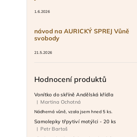
1.6.2026
návod na AURICKÝ SPREJ Vůně
svobody
21.5.2026
Hodnocení produktů
Vonítko do skříně Andělská křídla
Martina Ochotná
|
Hodnocení produktu je 5 z 5 hvězdiček.
Nádherná vůně, vzala jsem hned 5 ks.
Samolepky třpytiví motýlci - 20 ks
Petr Bartoš
|
Hodnocení produktu je 5 z 5 hvězdiček.