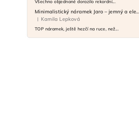
Všechno objednané dorazilo rekordní...
Minimalistický náramek Jaro – jemný 
Kamila Lepková
|
Hodnocení produktu je 5 z 5 hvězdiček.
TOP náramek, ještě hezčí na ruce, než...