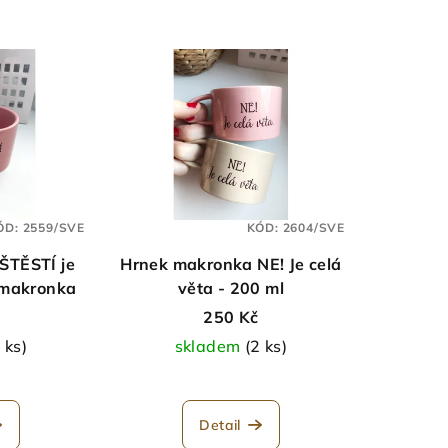
ÓD:
2559/SVE
KÓD:
2604/SVE
 ŠTĚSTÍ je
Hrnek makronka NE! Je celá
- makronka
věta - 200 ml
250 Kč
 ks)
skladem
(2 ks)
měrné
nocení
Detail
duktu