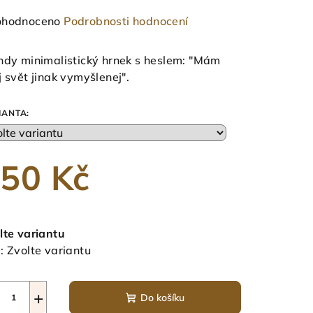
měrné
hodnoceno
Podrobnosti hodnocení
nocení
duktu
ndy minimalistický hrnek s heslem: "Mám
j svět jinak vymyšlenej".
IANTA:
zdiček.
50 Kč
ná
a:
lte variantu
:
Zvolte variantu
+
Do košíku