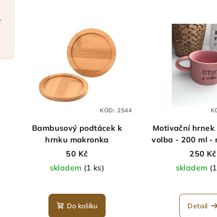
a elegantní
KÓD:
2544
K
Bambusový podtácek k
Motivační hrnek
hrnku makronka
volba - 200 ml 
50 Kč
250 Kč
skladem
(1 ks)
skladem
(1
Prů
hod
Do košíku
Detail
pro