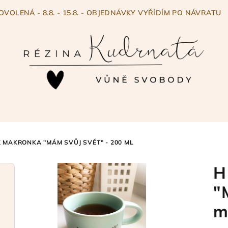
OVOLENÁ - 8.8. - 15.8. - OBJEDNÁVKY VYŘÍDÍM PO NÁVRATU
 MAKRONKA "MÁM SVŮJ SVĚT" - 200 ML
H
"
m