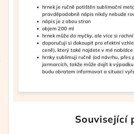
hrnek je ručně potištěn sublimační met
pravděpodobně nápis nikdy nebude rov
nápis je z obou stran
objem 200 ml
hrnek může do myčky, ale více si rochní
doporučuji si dokoupit pro efektní vzhle
ceně), který také najdete v mé nabídce
hrnky sublimuji ručně (od návrhu, přes 
jarmarcích, takže může dojít k výpadk
budu obratem informovat a situaci vyře
Související