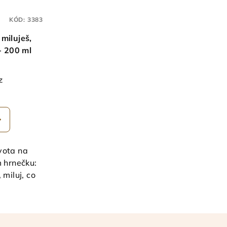
KÓD:
3383
 miluješ,
 - 200 ml
z
měrné
nocení
duktu
vota na
 hrnečku:
 miluj, co
zdiček.