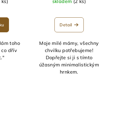
 ks)
skladem
(2 ks)
ku
Detail
"Mám toho
Moje milé mámy, všechny
 co dřív
chvilku potřebujeme!
."
Dopřejte si ji s tímto
úžasným minimalistickým
hrnkem.