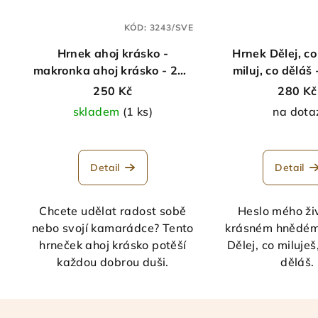
KÓD:
3243/SVE
Hrnek ahoj krásko -
Hrnek Dělej, co
makronka ahoj krásko - 200
miluj, co děláš
ml
250 Kč
280 Kč
skladem
(1 ks)
na dota
Prů
hod
Detail
Detail
pro
je
5,0
Chcete udělat radost sobě
Heslo mého ži
z
nebo svojí kamarádce? Tento
krásném hnědém
5
hrneček ahoj krásko potěší
Dělej, co miluješ,
hvě
každou dobrou duši.
děláš.