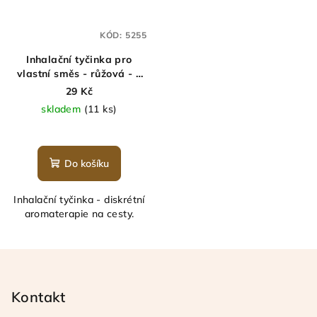
KÓD:
5255
Inhalační tyčinka pro
vlastní směs - růžová - 1
ks
29 Kč
skladem
(11 ks)
Do košíku
Inhalační tyčinka - diskrétní
aromaterapie na cesty.
Z
á
p
Kontakt