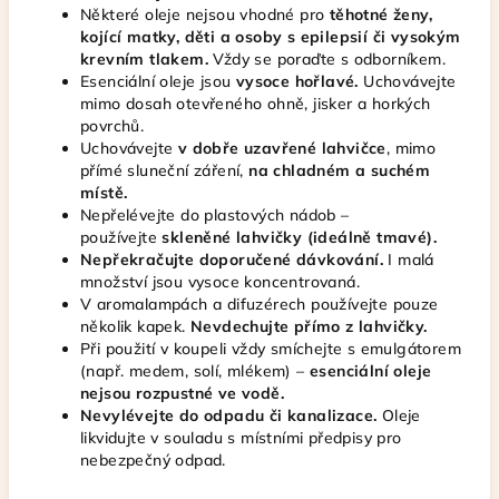
Některé oleje nejsou vhodné pro
těhotné ženy,
kojící matky, děti a osoby s epilepsií či vysokým
krevním tlakem.
Vždy se poraďte s odborníkem.
Esenciální oleje jsou
vysoce hořlavé.
Uchovávejte
mimo dosah otevřeného ohně, jisker a horkých
povrchů.
Uchovávejte
v dobře uzavřené lahvičce
, mimo
přímé sluneční záření,
na chladném a suchém
místě.
Nepřelévejte do plastových nádob –
používejte
skleněné lahvičky (ideálně tmavé).
Nepřekračujte doporučené dávkování.
I malá
množství jsou vysoce koncentrovaná.
V aromalampách a difuzérech používejte pouze
několik kapek.
Nevdechujte přímo z lahvičky.
Při použití v koupeli vždy smíchejte s emulgátorem
(např. medem, solí, mlékem) –
esenciální oleje
nejsou rozpustné ve vodě.
Nevylévejte do odpadu či kanalizace.
Oleje
likvidujte v souladu s místními předpisy pro
nebezpečný odpad.