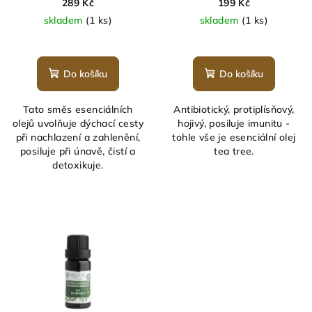
289 Kč
199 Kč
skladem
(1 ks)
skladem
(1 ks)
Do košíku
Do košíku
Tato směs esenciálních
Antibiotický, protiplísňový,
olejů uvolňuje dýchací cesty
hojivý, posiluje imunitu -
při nachlazení a zahlenění,
tohle vše je esenciální olej
posiluje při únavě, čistí a
tea tree.
detoxikuje.