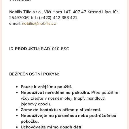
Nobilis Tilia s.r.o., Vlčí Hora 147, 407 47 Krásná Lípa, IČ:
25497006, tel.: (+420) 412 383 421,
email:
nobilis@nobilis.cz
ID PRODUKTU:
RAD-010-ESC
BEZPEČNOSTNÍ POKYN:
Pouze k vnějšímu použití.
Nepoužívat neředěné na pokožku.
Před použitím
vždy zřeďte v nosném oleji (např. mandlový,
jojobový apod.).
Zamezte kontaktu s očima a sliznicemi.
Nepoužívejte na poraněnou nebo podrážděnou
pokožku.
Uchovávejte mimo dosah dětí.