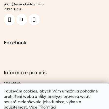
a
jsem
@
rezinakudrnata.cz
t
739236226
í
Facebook
Informace pro vás
Můj příběh
Obchodní a reklamační podmínky
Používám cookies, abych Vám umožnila pohodlné
Podmínky ochrany osob. úd.
prohlížení webu a díky analýze provozu webu
neustále zlepšovala jeho funkce, výkon a
Doprava a platba
použitelnost.
Více informací
Kontakty