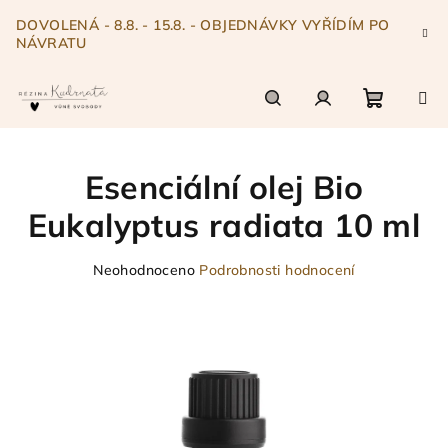
Přejít
DOVOLENÁ - 8.8. - 15.8. - OBJEDNÁVKY VYŘÍDÍM PO
na
NÁVRATU
obsah
Nákupn
Hledat
Přihlášení
Esenciální olej Bio
košík
Eukalyptus radiata 10 ml
Průměrné
Neohodnoceno
Podrobnosti hodnocení
hodnocení
produktu
je
0,0
z
5
hvězdiček.