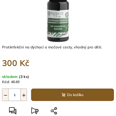
Protiinfekční na dýchací a močové cesty, vhodný pro děti.
300 Kč
Měrná
skladem
(3 ks)
cena:
Kód:
4649
−
+
Do košíku