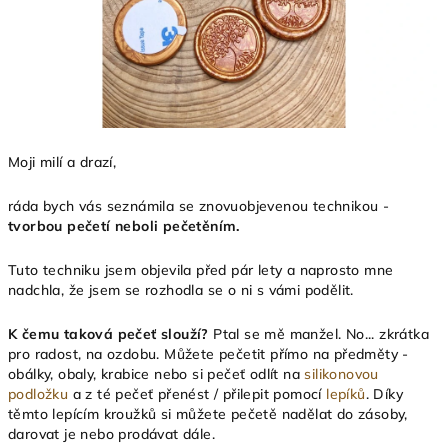
Moji milí a drazí,
ráda bych vás seznámila se znovuobjevenou technikou -
tvorbou pečetí neboli pečetěním.
Tuto techniku jsem objevila před pár lety a naprosto mne
nadchla, že jsem se rozhodla se o ni s vámi podělit.
K čemu taková pečeť slouží?
Ptal se mě manžel. No... zkrátka
pro radost, na ozdobu. Můžete pečetit přímo na předměty -
obálky, obaly, krabice nebo si pečeť odlít na
silikonovou
podložku
a z té pečeť přenést / přilepit pomocí
lepíků
. Díky
těmto lepícím kroužků si můžete pečetě nadělat do zásoby,
darovat je nebo prodávat dále.