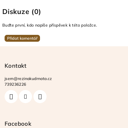
Diskuze (0)
Buďte první, kdo napíše příspěvek k této položce.
Přidat komentář
Z
á
p
Kontakt
a
jsem
@
rezinakudrnata.cz
t
739236226
í
Facebook