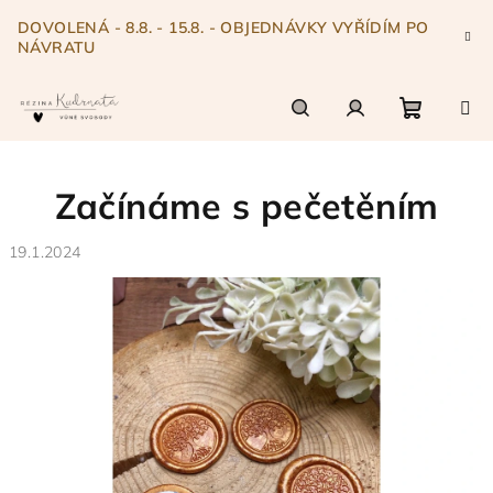
Přejít
DOVOLENÁ - 8.8. - 15.8. - OBJEDNÁVKY VYŘÍDÍM PO
na
NÁVRATU
obsah
Nákupn
Hledat
Přihlášení
Začínáme s pečetěním
košík
19.1.2024