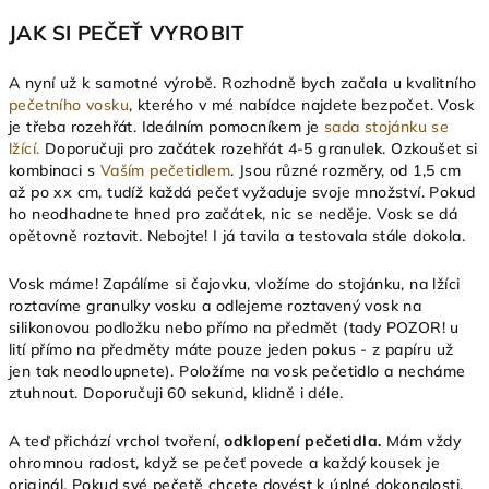
JAK SI PEČEŤ VYROBIT
A nyní už k samotné výrobě. Rozhodně bych začala u kvalitního
pečetního vosku
, kterého v mé nabídce najdete bezpočet. Vosk
je třeba rozehřát. Ideálním pomocníkem je
sada stojánku se
lžící.
Doporučuji pro začátek rozehřát 4-5 granulek. Ozkoušet si
kombinaci s
Vaším pečetidlem
. Jsou různé rozměry, od 1,5 cm
až po xx cm, tudíž každá pečeť vyžaduje svoje množství. Pokud
ho neodhadnete hned pro začátek, nic se neděje. Vosk se dá
opětovně roztavit. Nebojte! I já tavila a testovala stále dokola.
Vosk máme! Zapálíme si čajovku, vložíme do stojánku, na lžíci
roztavíme granulky vosku a odlejeme roztavený vosk na
silikonovou podložku nebo přímo na předmět (tady POZOR! u
lití přímo na předměty máte pouze jeden pokus - z papíru už
jen tak neodloupnete). Položíme na vosk pečetidlo a necháme
ztuhnout. Doporučuji 60 sekund, klidně i déle.
A teď přichází vrchol tvoření,
odklopení pečetidla.
Mám vždy
ohromnou radost, když se pečeť povede a každý kousek je
originál. Pokud své pečetě chcete dovést k úplné dokonalosti,